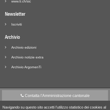
www.ti.ch/sic
Newsletter
Iscriviti
Archivio
Archivio edizioni
Archivio notizie extra
Archivio ArgomenTi
Contatta l'Amministrazione cantonale
Navigando su questo sito accetti l'utilizzo statistico dei cookies al
Apps Mobile
Social media