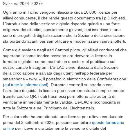
Svizzera 2024–2027».
Ogni anno in Ticino vengono rilasciate circa 10’000 licenze per
allievi conducente, il che rende questo documento tra i più richiesti.
L’introduzione della versione digitale risponde quindi a una forte
esigenza dei cittadini, specialmente giovani, e si inserisce in una
serie di progetti di digitalizzazione che la Sezione della circolazione
sta portando avanti per semplificare e modernizzare i servizi offerti.
Come già avviene negli altri Cantoni pilota, gli allievi conducenti che
superano l’esame teorico possono ora ricevere la licenza in
formato digitale - come mostrato in questo reel pubblicato sul
nostro canale Instagram. L’e-LAC viene rilasciata dalla Sezione
della circolazione e salvata dagli utenti nell’app federale per
smartphone «swiyu», il portafoglio elettronico della Confederazione
(
qui tutte le informazioni
). Durante i controlli su strada o con
l’istruttore di guida, la licenza può essere mostrata semplicemente
tramite codice QR: i dati trasmessi permettono alle autorità di
verificarne immediatamente la validità. L’e-LAC è riconosciuta in
tutta la Svizzera e nel Principato del Liechtenstein.
Per coloro che hanno ottenuto una licenza per allievo conducente
prima del 3 settembre 2025, possono compilare
questo formulario
online
per ricevere gratuitamente la versione digitale del