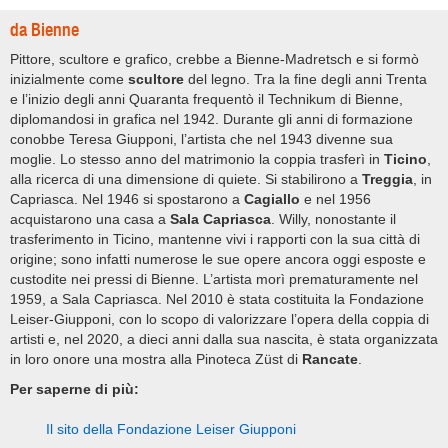
da Bienne
Pittore, scultore e grafico, crebbe a Bienne-Madretsch e si formò
inizialmente come
scultore
del legno. Tra la fine degli anni Trenta
e l’inizio degli anni Quaranta frequentò il Technikum di Bienne,
diplomandosi in grafica nel 1942. Durante gli anni di formazione
conobbe Teresa Giupponi, l’artista che nel 1943 divenne sua
moglie. Lo stesso anno del matrimonio la coppia trasferì in
Ticino
,
alla ricerca di una dimensione di quiete. Si stabilirono a
Treggia
, in
Capriasca. Nel 1946 si spostarono a
Cagiallo
e nel 1956
acquistarono una casa a
Sala Capriasca
. Willy, nonostante il
trasferimento in Ticino, mantenne vivi i rapporti con la sua città di
origine; sono infatti numerose le sue opere ancora oggi esposte e
custodite nei pressi di Bienne. L’artista morì prematuramente nel
1959, a Sala Capriasca. Nel 2010 è stata costituita la Fondazione
Leiser-Giupponi, con lo scopo di valorizzare l’opera della coppia di
artisti e, nel 2020, a dieci anni dalla sua nascita, è stata organizzata
in loro onore una mostra alla Pinoteca Züst di
Rancate
.
Per saperne di più:
Il sito della Fondazione Leiser Giupponi