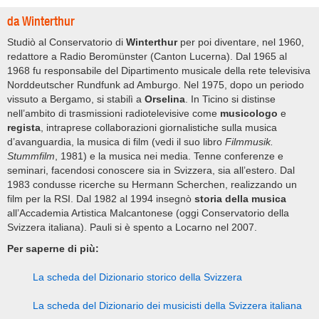
da Winterthur
Studiò al Conservatorio di
Winterthur
per poi diventare, nel 1960,
redattore a Radio Beromünster (Canton Lucerna). Dal 1965 al
1968 fu responsabile del Dipartimento musicale della rete televisiva
Norddeutscher Rundfunk ad Amburgo. Nel 1975, dopo un periodo
vissuto a Bergamo, si stabilì a
Orselina
. In Ticino si distinse
nell’ambito di trasmissioni radiotelevisive come
musicologo
e
regista
, intraprese collaborazioni giornalistiche sulla musica
d’avanguardia, la musica di film (vedi il suo libro
Filmmusik.
Stummfilm
, 1981) e la musica nei media. Tenne conferenze e
seminari, facendosi conoscere sia in Svizzera, sia all’estero. Dal
1983 condusse ricerche su Hermann Scherchen, realizzando un
film per la RSI. Dal 1982 al 1994 insegnò
storia della musica
all’Accademia Artistica Malcantonese (oggi Conservatorio della
Svizzera italiana). Pauli si è spento a Locarno nel 2007.
Per saperne di più:
La scheda del Dizionario storico della Svizzera
La scheda del Dizionario dei musicisti della Svizzera italiana