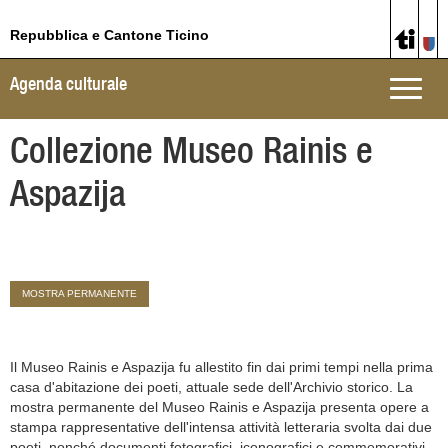
Repubblica e Cantone Ticino
Agenda culturale
Toggle
naviga
Collezione Museo Rainis e
Aspazija
MOSTRA PERMANENTE
Il Museo Rainis e Aspazija fu allestito fin dai primi tempi nella prima
casa d'abitazione dei poeti, attuale sede dell'Archivio storico. La
mostra permanente del Museo Rainis e Aspazija presenta opere a
stampa rappresentative dell'intensa attività letteraria svolta dai due
poeti, nonché documenti fotografici, iconografici e commemorativi,