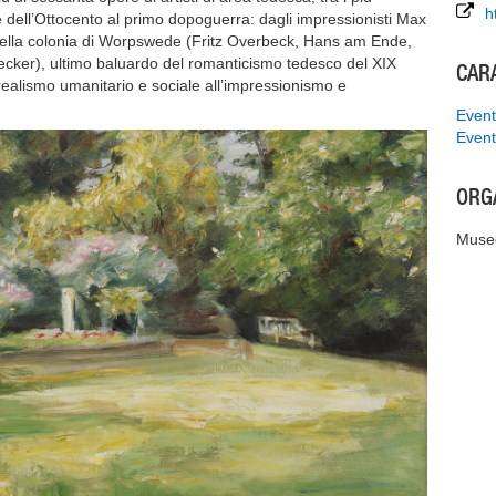
h
ine dell’Ottocento al primo dopoguerra: dagli impressionisti Max
i della colonia di Worpswede (Fritz Overbeck, Hans am Ende,
ker), ultimo baluardo del romanticismo tedesco del XIX
CAR
realismo umanitario e sociale all’impressionismo e
Event
Event
ORG
Museo