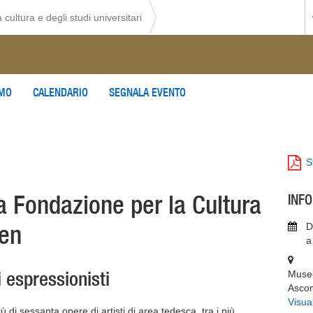
 cultura e degli studi universitari
AMO
CALENDARIO
SEGNALA EVENTO
S
la Fondazione per la Cultura
INF
ten
D
a
 espressionisti
Museo
Asco
Visua
di sessanta opere di artisti di area tedesca, tra i più