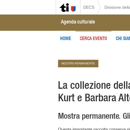
DECS
Divisione della
Agenda culturale
HOME
CERCA EVENTO
CHI SI
MOSTRA PERMANENTE
La collezione del
Kurt e Barbara Al
Mostra permanente. Gli
Questa importante raccolta conserva più 