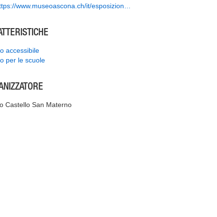
ttps://www.museoascona.ch/it/esposizion…
ATTERISTICHE
o accessibile
o per le scuole
ANIZZATORE
 Castello San Materno