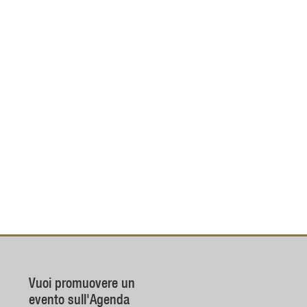
Vuoi promuovere un
evento sull'Agenda