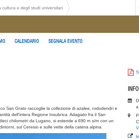
 cultura e degli studi universitari
AMO
CALENDARIO
SEGNALA EVENTO
S
INF
D
a
rco San Grato raccoglie la collezione di azalee, rododendri e
ntità dell'intera Regione Insubrica. Adagiato fra il San
P
 dieci chilometri da Lugano, si estende a 690 m s/m con un
C
ntorni, sul Ceresio e sulle vette della catena alpina.
V
h