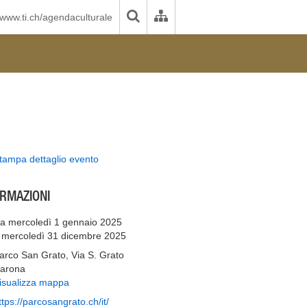
www.ti.ch/agendaculturale
tampa dettaglio evento
ORMAZIONI
a mercoledì 1 gennaio 2025
 mercoledì 31 dicembre 2025
arco San Grato, Via S. Grato
arona
isualizza mappa
ttps://parcosangrato.ch/it/