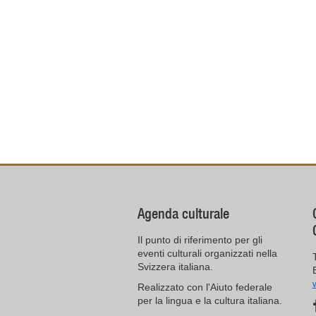
Agenda culturale
Il punto di riferimento per gli
eventi culturali organizzati nella
Svizzera italiana.
Realizzato con l'Aiuto federale
per la lingua e la cultura italiana.