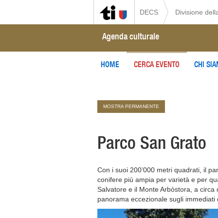
DECS
Divisione della
Agenda culturale
HOME
CERCA EVENTO
CHI SI
MOSTRA PERMANENTE
Parco San Grato
Con i suoi 200’000 metri quadrati, il pa
conifere più ampia per varietà e per qua
Salvatore e il Monte Arbòstora, a circa
panorama eccezionale sugli immediati di