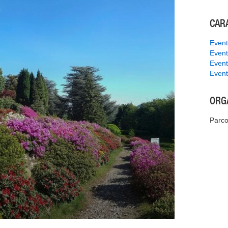
CAR
Event
Event
Event
Event
ORG
Parco