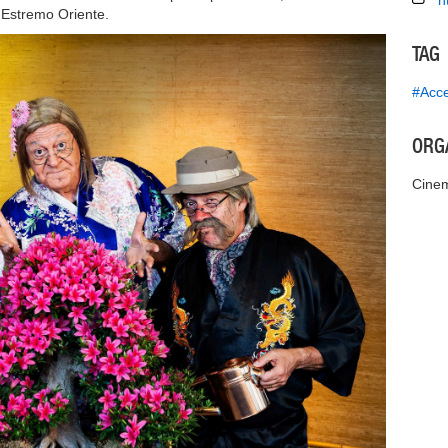
h
co Estremo Oriente.
TAG
#Acce
ORG
Cinem