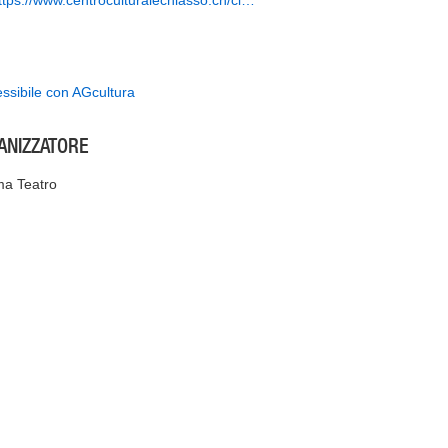
ttps://www.centroculturalechiasso.ch/ci…
ssibile con AGcultura
ANIZZATORE
a Teatro