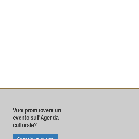
Vuoi promuovere un
evento sull'Agenda
culturale?
Segnala un evento