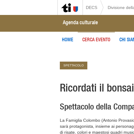
DECS
Divisione della
Agenda culturale
HOME
CERCA EVENTO
CHI SI
SPETTACOLO
Ricordati il bonsai
Spettacolo della Comp
La Famiglia Colombo (Antonio Provasio / 
sarà protagonista, insieme ai personagg
di risate, colori e maestosi quadri musical