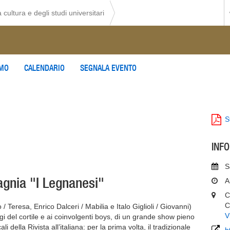
 cultura e degli studi universitari
AMO
CALENDARIO
SEGNALA EVENTO
S
INF
S
agnia "I Legnanesi"
A
C
C
Teresa, Enrico Dalceri / Mabilia e Italo Giglioli / Giovanni)
V
i del cortile e ai coinvolgenti boys, di un grande show pieno
i della Rivista all’italiana: per la prima volta, il tradizionale