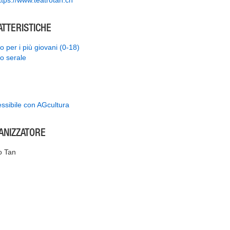
ttps://www.teatrotan.ch
ATTERISTICHE
o per i più giovani (0-18)
o serale
ssibile con AGcultura
ANIZZATORE
o Tan