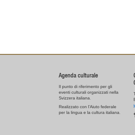
Agenda culturale
Il punto di riferimento per gli
eventi culturali organizzati nella
Svizzera italiana.
Realizzato con l'Aiuto federale
per la lingua e la cultura italiana.