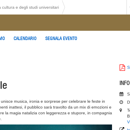
 cultura e degli studi universitari
AMO
CALENDARIO
SEGNALA EVENTO
S
le
INF
S
 unisce musica, ironia e sorprese per celebrare le feste in
D
ti inattesi, il pubblico sarà travolto da un mix di emozioni e
T
re la magia natalizia con leggerezza e stupore, in compagnia
B
e.
V