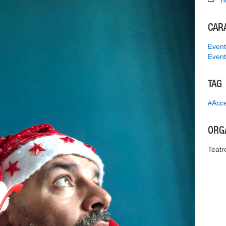
h
CAR
Event
Event
TAG
#Acce
ORG
Teatr