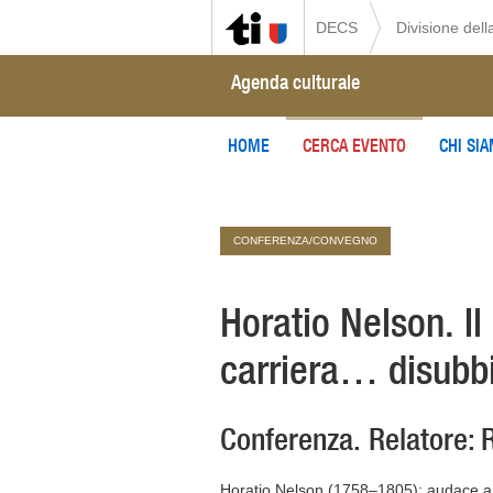
DECS
Divisione della
Agenda culturale
HOME
CERCA EVENTO
CHI SI
CONFERENZA/CONVEGNO
Horatio Nelson. I
carriera… disubb
Conferenza. Relatore: R
Horatio Nelson (1758–1805): audace amm