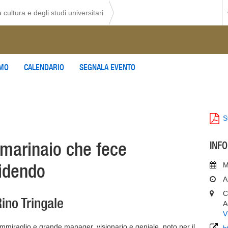
 cultura e degli studi universitari
AMO
CALENDARIO
SEGNALA EVENTO
S
l marinaio che fece
INF
idendo
M
A
C
ino Tringale
A
V
iraglio e grande manager, visionario e geniale, noto per il