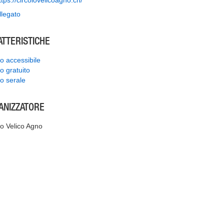
ttps://circolovelicoagno.ch/
llegato
ATTERISTICHE
o accessibile
o gratuito
o serale
ANIZZATORE
lo Velico Agno