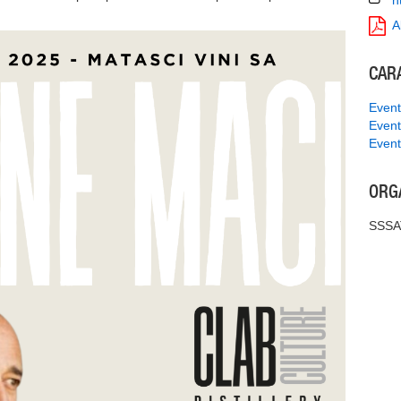
h
A
CAR
Event
Event
Event
ORG
SSSAT