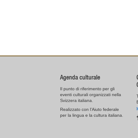
Agenda culturale
Il punto di riferimento per gli
eventi culturali organizzati nella
Svizzera italiana.
Realizzato con l'Aiuto federale
per la lingua e la cultura italiana.