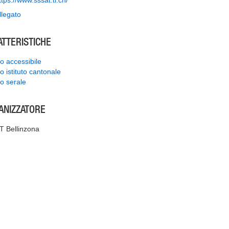
ttps://www.sssat.ti.ch/
llegato
ATTERISTICHE
o accessibile
o istituto cantonale
o serale
ANIZZATORE
 Bellinzona