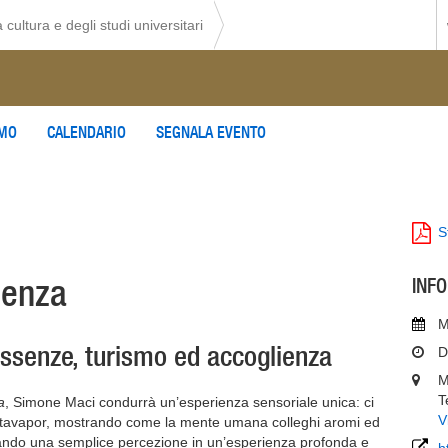
 cultura e degli studi universitari
AMO
CALENDARIO
SEGNALA EVENTO
S
ienza
INF
M
ssenze, turismo ed accoglienza
D
M
T
a
, Simone Maci condurrà un’esperienza sensoriale unica: ci
V
l Rotavapor, mostrando come la mente umana colleghi aromi ed
mando una semplice percezione in un’esperienza profonda e