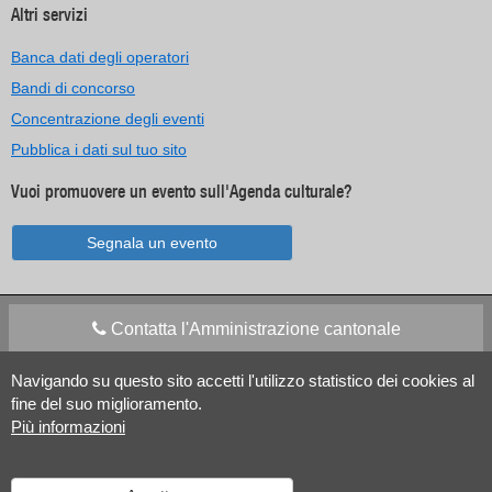
Altri servizi
Banca dati degli operatori
Bandi di concorso
Concentrazione degli eventi
Pubblica i dati sul tuo sito
Vuoi promuovere un evento sull'Agenda culturale?
Segnala un evento
Contatta l'Amministrazione cantonale
Navigando su questo sito accetti l'utilizzo statistico dei cookies al
Apps Mobile
Social media
fine del suo miglioramento.
Più informazioni
Aiuto