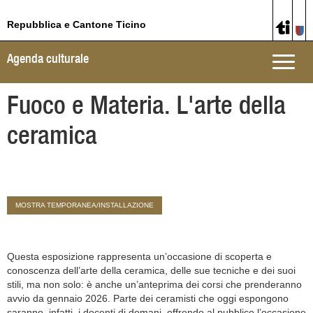
Repubblica e Cantone Ticino
Agenda culturale
Toggle
naviga
Fuoco e Materia. L'arte della
ceramica
MOSTRA TEMPORANEA/INSTALLAZIONE
Questa esposizione rappresenta un’occasione di scoperta e
conoscenza dell’arte della ceramica, delle sue tecniche e dei suoi
stili, ma non solo: è anche un’anteprima dei corsi che prenderanno
avvio da gennaio 2026. Parte dei ceramisti che oggi espongono
saranno, infatti, i docenti di domani, offrendo al pubblico l’occasione