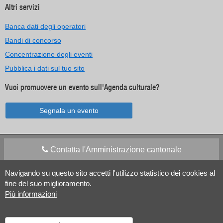
Altri servizi
Banca dati degli operatori
Bandi di concorso
Concentrazione degli eventi
Pubblica i dati sul tuo sito
Vuoi promuovere un evento sull'Agenda culturale?
Segnala un evento
Contatta l'Amministrazione cantonale
Navigando su questo sito accetti l'utilizzo statistico dei cookies al
Apps Mobile
Social media
fine del suo miglioramento.
Più informazioni
Aiuto