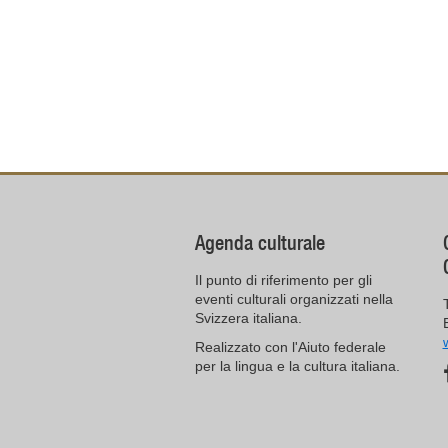
Agenda culturale
Il punto di riferimento per gli
eventi culturali organizzati nella
Svizzera italiana.
Realizzato con l'Aiuto federale
per la lingua e la cultura italiana.