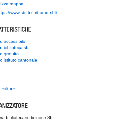
lizza mappa
ttps://www.sbt.ti.ch/home-sbt/
ATTERISTICHE
o accessibile
o biblioteca sbt
o gratuito
o istituto cantonale
 culture
ANIZZATORE
ma bibliotecario ticinese Sbt