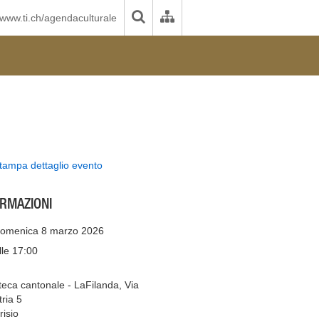
www.ti.ch/agendaculturale
tampa dettaglio evento
ORMAZIONI
omenica 8 marzo 2026
lle 17:00
oteca cantonale - LaFilanda, Via
tria 5
isio