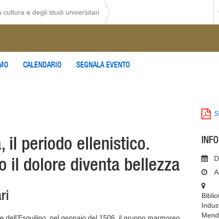
 cultura e degli studi universitari
AMO
CALENDARIO
SEGNALA EVENTO
S
 il periodo ellenistico.
INF
 il dolore diventa bellezza
D
A
ri
Bibli
Indus
Mendr
le dell’Esquilino, nel gennaio del 1506, il gruppo marmoreo