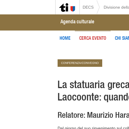
DECS
Divisione della
Agenda culturale
HOME
CERCA EVENTO
CHI SI
CONFERENZA/CONVEGNO
La statuaria greca,
Laocoonte: quando
Relatore: Maurizio Hara
Dal giorno del suo rinvenimento sul col