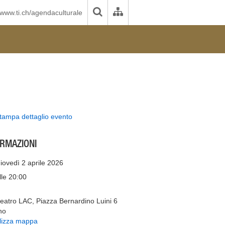
www.ti.ch/agendaculturale
tampa dettaglio evento
ORMAZIONI
iovedì 2 aprile 2026
lle 20:00
teatro LAC, Piazza Bernardino Luini 6
no
lizza mappa