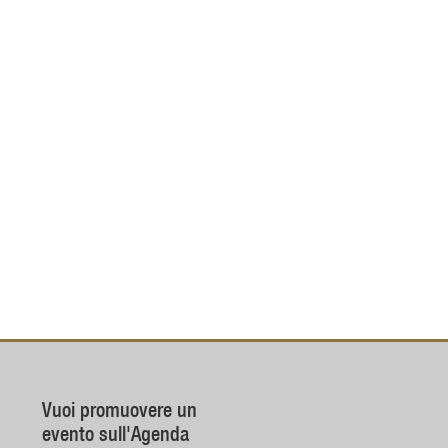
Vuoi promuovere un
evento sull'Agenda