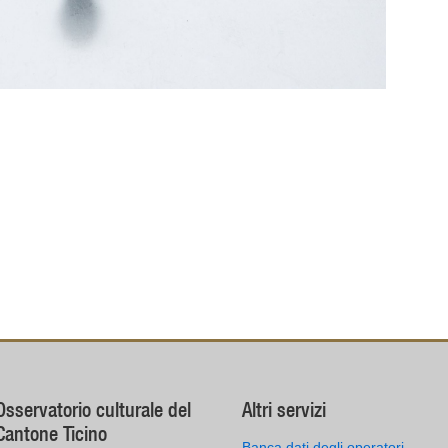
Osservatorio culturale del
Altri servizi
Cantone Ticino
Banca dati degli operatori