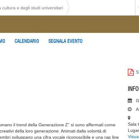
 cultura e degli studi universitari
AMO
CALENDARIO
SEGNALA EVENTO
S
INF
G
A
Sala 
asmano il trend della Generazione Z” si sono affermati come
Luga
creativi della loro generazione. Animati dalla volontà di
Visua
 membri sviluppano una cifra vocale riconoscibile e una rap line