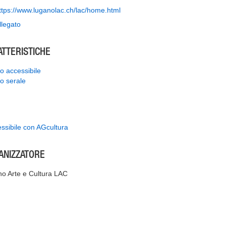
ttps://www.luganolac.ch/lac/home.html
llegato
ATTERISTICHE
o accessibile
o serale
ssibile con AGcultura
ANIZZATORE
o Arte e Cultura LAC