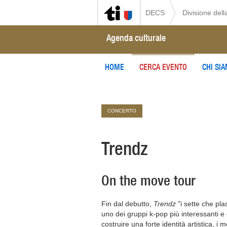
DECS
Divisione della
Agenda culturale
HOME
CERCA EVENTO
CHI SI
CONCERTO
Trendz
On the move tour
Fin dal debutto,
Trendz
"i sette che pl
uno dei gruppi k-pop più interessanti e 
costruire una forte identità artistica, i