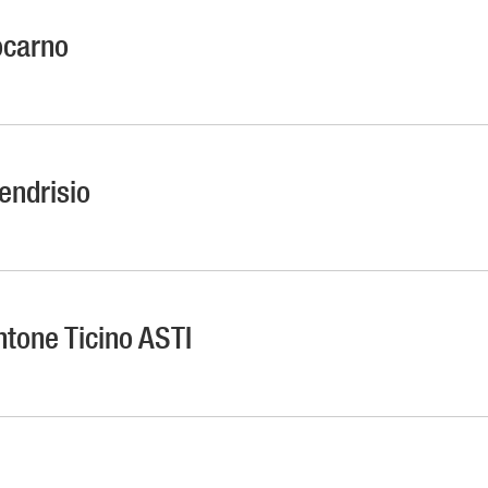
Locarno
Mendrisio
ntone Ticino ASTI