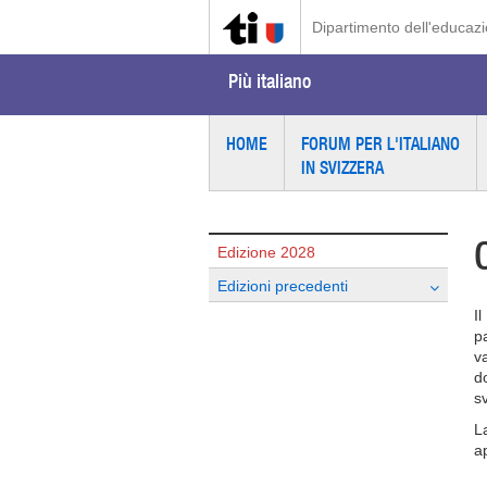
Dipartimento dell'educazio
Più italiano
HOME
FORUM PER L'ITALIANO
IN SVIZZERA
Edizione 2028
Edizioni precedenti
I
p
v
d
s
L
a