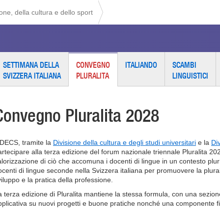
ne, della cultura e dello sport
SETTIMANA DELLA
CONVEGNO
ITALIANDO
SCAMBI
SVIZZERA ITALIANA
PLURALITA
LINGUISTICI
Convegno Pluralita 2028
l DECS, tramite la
Divisione della cultura e degli studi universitari
e la
Di
artecipare alla terza edizione del forum nazionale triennale Pluralita 202
alorizzazione di ciò che accomuna i docenti di lingue in un contesto pluri
ocenti di lingue seconde nella Svizzera italiana per promuovere la plurali
viluppo e la pratica della professione.
a terza edizione di Pluralita mantiene la stessa formula, con una sezione
pplicativa su nuovi progetti e buone pratiche nonché una componente fie