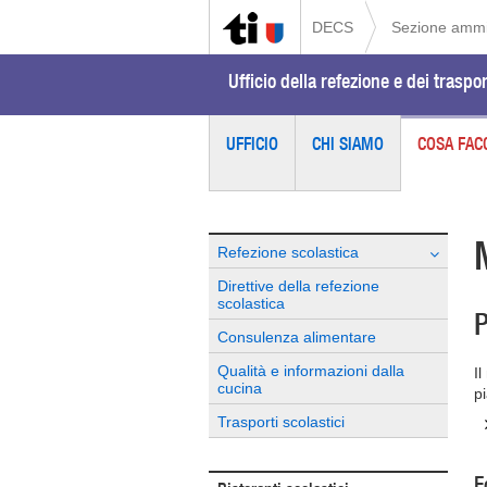
DECS
Sezione ammin
Ufficio della refezione e dei traspor
UFFICIO
CHI SIAMO
COSA FAC
Refezione scolastica
Direttive della refezione
scolastica
P
Consulenza alimentare
Qualità e informazioni dalla
I
cucina
p
Trasporti scolastici
F