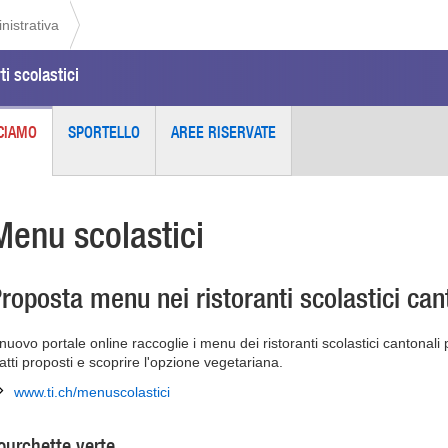
istrativa
ti scolastici
CIAMO
SPORTELLO
AREE RISERVATE
Menu scolastici
roposta menu nei ristoranti scolastici can
l nuovo portale online raccoglie i menu dei ristoranti scolastici cantonali
iatti proposti e scoprire l'opzione vegetariana.
www.ti.ch/menuscolastici
ourchette verte