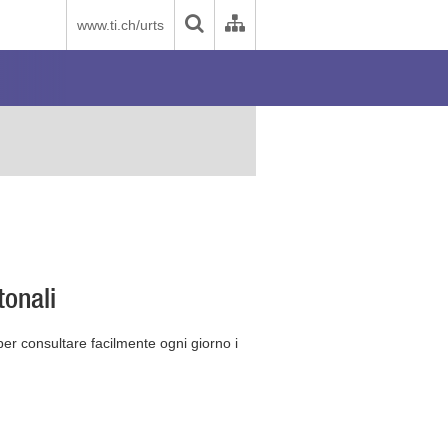
www.ti.ch/urts
tonali
 per consultare facilmente ogni giorno i