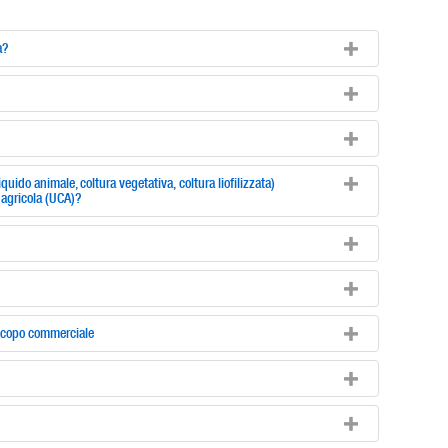
a?
iquido animale, coltura vegetativa, coltura liofilizzata)
 agricola (UCA)?
a scopo commerciale