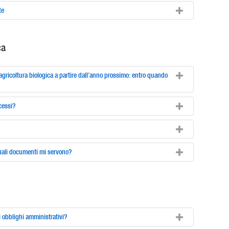
te
ca
’agricoltura biologica a partire dall’anno prossimo: entro quando
cessi?
Quali documenti mi servono?
i obblighi amministrativi?