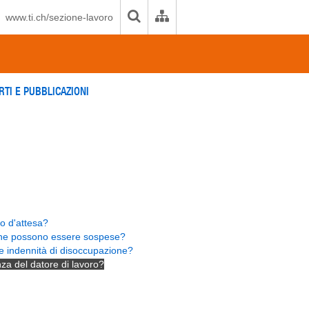
www.ti.ch/sezione-lavoro
RTI E PUBBLICAZIONI
do d'attesa?
one possono essere sospese?
e indennità di disoccupazione?
nza del datore di lavoro?