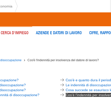
economia
 CERCA D'IMPIEGO
AZIENDE E DATORI DI LAVORO
CIFRE, RAPPO
i disoccupazione
Cos'è l'indennità per insolvenza del datore di lavoro?
soccupazione?
Cos'è e quanto dura il perio
la disoccupazione?
Le indennità di disoccupazi
 disoccupazione?
Cosa succede se esaurisco l
ennità di disoccupazione?
Cos'è l'indennità per insolve