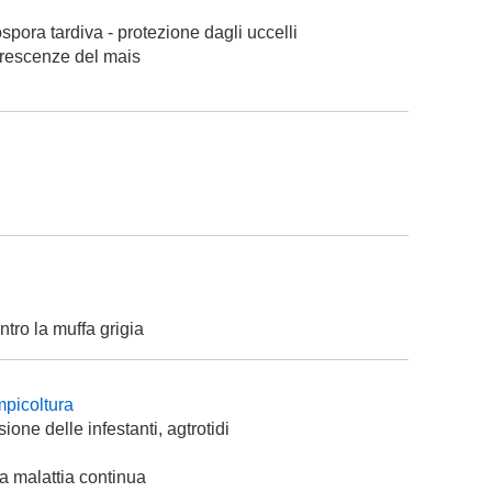
ospora tardiva - protezione dagli uccelli
orescenze del mais
ntro la muffa grigia
mpicoltura
one delle infestanti, agtrotidi
la malattia continua