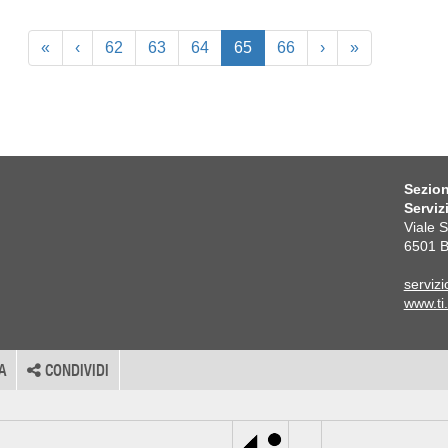
«
‹
62
63
64
65
66
›
»
Sezion
Serviz
Viale 
6501 B
servizi
www.ti.
A
CONDIVIDI