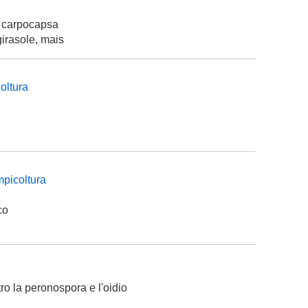
i e carpocapsa
girasole, mais
coltura
mpicoltura
co
tro la peronospora e l'oidio