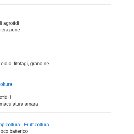
i agrotidi
enerazione
, oidio, fitofagi, grandine
coltura
tidi !
la maculatura amara
picoltura - Frutticoltura
uoco batterico