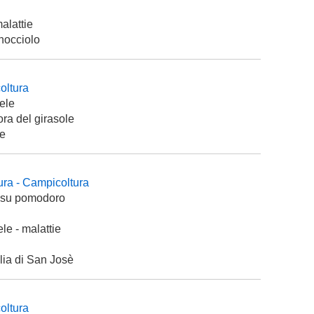
malattie
 nocciolo
coltura
mele
ra del girasole
ie
ltura - Campicoltura
wv su pomodoro
le - malattie
glia di San Josè
coltura