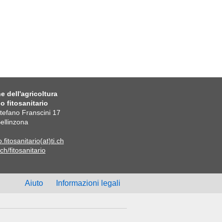
e dell'agricoltura
io fitosanitario
Stefano Franscini 17
ellinzona
o.fitosanitario(at)ti.ch
ch/fitosanitario
Aiuto
Informazioni legali