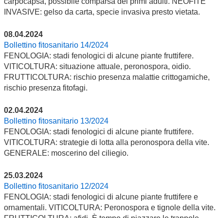
carpocapsa, possibile comparsa dei primi adulti. NEOFITE
INVASIVE: gelso da carta, specie invasiva presto vietata.
08.04.2024
Bollettino fitosanitario 14/2024
FENOLOGIA: stadi fenologici di alcune piante fruttifere.
VITICOLTURA: situazione attuale, peronospora, oidio.
FRUTTICOLTURA: rischio presenza malattie crittogamiche,
rischio presenza fitofagi.
02.04.2024
Bollettino fitosanitario 13/2024
FENOLOGIA: stadi fenologici di alcune piante fruttifere.
VITICOLTURA: strategie di lotta alla peronospora della vite.
GENERALE: moscerino del ciliegio.
25.03.2024
Bollettino fitosanitario 12/2024
FENOLOGIA: stadi fenologici di alcune piante fruttifere e
ornamentali. VITICOLTURA: Peronospora e tignole della vite.