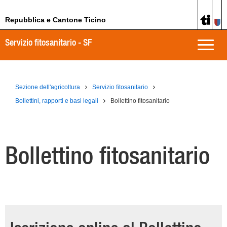
Repubblica e Cantone Ticino
Servizio fitosanitario - SF
Toggle
naviga
Sezione dell'agricoltura
Servizio fitosanitario
Bollettini, rapporti e basi legali
Bollettino fitosanitario
Bollettino fitosanitario