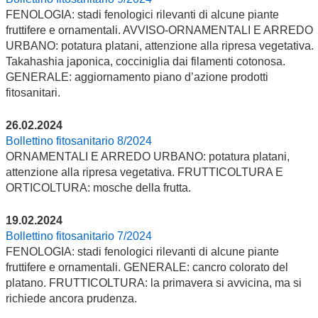
FENOLOGIA: stadi fenologici rilevanti di alcune piante
fruttifere e ornamentali. AVVISO-ORNAMENTALI E ARREDO
URBANO: potatura platani, attenzione alla ripresa vegetativa.
Takahashia japonica, cocciniglia dai filamenti cotonosa.
GENERALE: aggiornamento piano d’azione prodotti
fitosanitari.
26.02.2024
Bollettino fitosanitario 8/2024
ORNAMENTALI E ARREDO URBANO: potatura platani,
attenzione alla ripresa vegetativa. FRUTTICOLTURA E
ORTICOLTURA: mosche della frutta.
19.02.2024
Bollettino fitosanitario 7/2024
FENOLOGIA: stadi fenologici rilevanti di alcune piante
fruttifere e ornamentali. GENERALE: cancro colorato del
platano. FRUTTICOLTURA: la primavera si avvicina, ma si
richiede ancora prudenza.