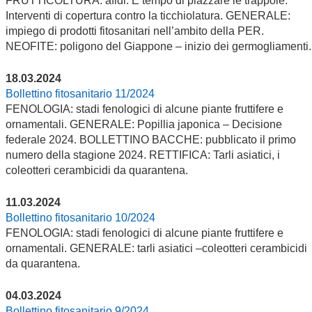
FRUTTICOLTURA: afidi. È tempo di piazzare le trappole.
Interventi di copertura contro la ticchiolatura. GENERALE:
impiego di prodotti fitosanitari nell’ambito della PER.
NEOFITE: poligono del Giappone – inizio dei germogliamenti.
18.03.2024
Bollettino fitosanitario 11/2024
FENOLOGIA: stadi fenologici di alcune piante fruttifere e
ornamentali. GENERALE: Popillia japonica – Decisione
federale 2024. BOLLETTINO BACCHE: pubblicato il primo
numero della stagione 2024. RETTIFICA: Tarli asiatici, i
coleotteri cerambicidi da quarantena.
11.03.2024
Bollettino fitosanitario 10/2024
FENOLOGIA: stadi fenologici di alcune piante fruttifere e
ornamentali. GENERALE: tarli asiatici –coleotteri cerambicidi
da quarantena.
04.03.2024
Bollettino fitosanitario 9/2024