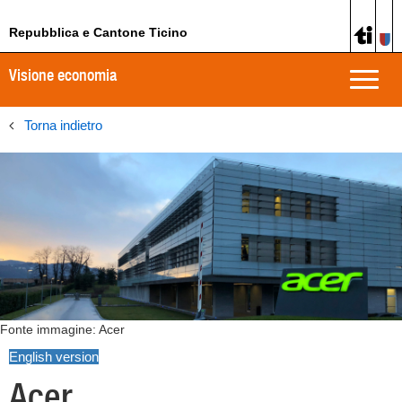
Repubblica e Cantone Ticino
Visione economia
Toggle
naviga
Torna indietro
Fonte immagine: Acer
English version
Acer