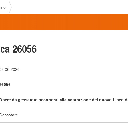
ino
ca 26056
02.06.2026
26056
Opere da gessatore occorrenti alla costruzione del nuovo Liceo d
Gessatore