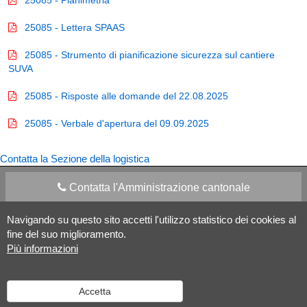
25085 - Planimetria
25085 - Lettera SPAAS
25085 - Strumento di pianificazione sicurezza sul cantiere
SUVA
25085 - Risposte alle domande del 22.08.2025
25085 - Verbale d'apertura del 09.09.2025
Contatta la Sezione della logistica
Contatta l'Amministrazione cantonale
Navigando su questo sito accetti l'utilizzo statistico dei cookies al
Apps Mobile
Social media
fine del suo miglioramento.
Più informazioni
Aiuto
Accetta
Versione desktop
|
Informazioni legali