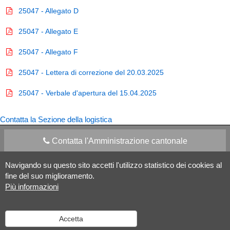
25047 - Allegato D
25047 - Allegato E
25047 - Allegato F
25047 - Lettera di correzione del 20.03.2025
25047 - Verbale d'apertura del 15.04.2025
Contatta la Sezione della logistica
Contatta l'Amministrazione cantonale
Navigando su questo sito accetti l'utilizzo statistico dei cookies al
Apps Mobile
Social media
fine del suo miglioramento.
Più informazioni
Aiuto
Accetta
Versione desktop
|
Informazioni legali