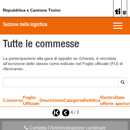
Repubblica e Cantone Ticino
Sezione della logistica
Toggle
naviga
Tutte le commesse
La partecipazione alla gara di appalto se richiesta, è vincolata
all’iscrizione dello stesso come indicato nel Foglio ufficiale (FU) di
riferimento.
Foglio
Rientro
Data
Concorso
Descrizione
Categoria
Rettifica
Ufficiale
offerte
apertu
4 / 3
Contatta l'Amministrazione cantonale