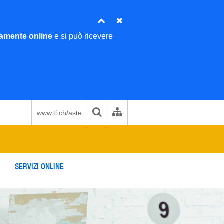
amente online
e si può ricevere
www.ti.ch/aste
SERVIZI ONLINE