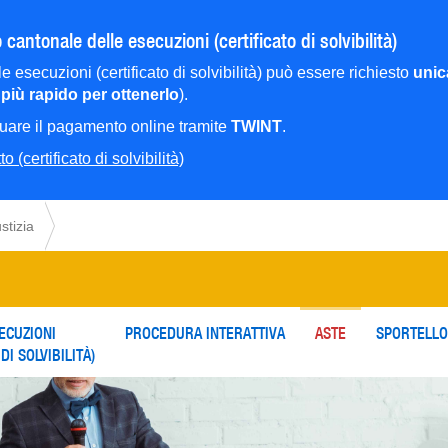
 cantonale delle esecuzioni (certificato di solvibilità)
le esecuzioni (certificato di solvibilità) può essere richiesto
unic
più rapido per ottenerlo
).
ttuare il pagamento online tramite
TWINT
.
o (certificato di solvibilità)
stizia
ECUZIONI
PROCEDURA INTERATTIVA
ASTE
SPORTELLO
DI SOLVIBILITÀ)