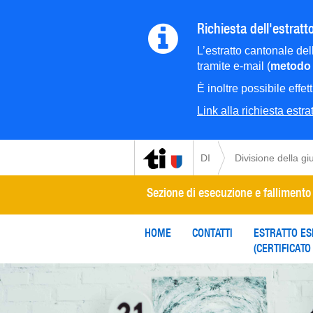
Richiesta dell'estratto
L’estratto cantonale del
tramite e-mail (
metodo 
È inoltre possibile effe
Link alla richiesta estratt
DI
Divisione della giu
Sezione di esecuzione e fallimento
HOME
CONTATTI
ESTRATTO ES
(CERTIFICATO 