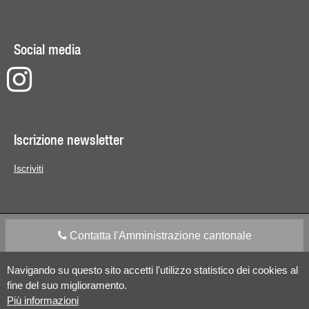
Social media
Iscrizione newsletter
Iscriviti
Contatta l'Amministrazione cantonale
Navigando su questo sito accetti l'utilizzo statistico dei cookies al
Apps Mobile
Social media
fine del suo miglioramento.
Più informazioni