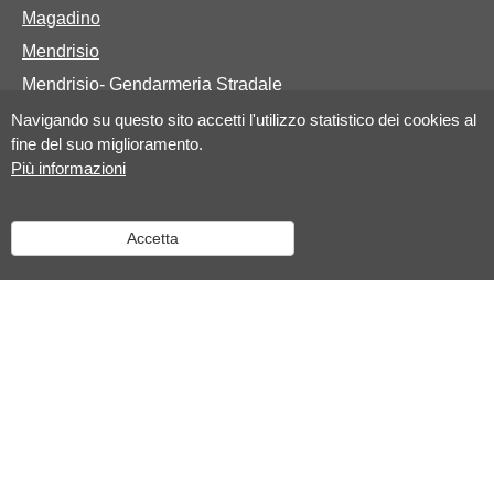
Magadino
Mendrisio
Mendrisio- Gendarmeria Stradale
Navigando su questo sito accetti l'utilizzo statistico dei cookies al
fine del suo miglioramento.
Basi legali
Più informazioni
Legge sulla Polizia
Accetta
Legge sulla protezione dei dati personali elaborati dalla
polizia cantonale e dalle polizie comunali
Regolamento sulla Polizia
Regolamento concernente le tasse per prestazioni della
polizia cantonale
Il sistema d’informazione Schengen e i vostri dati
personali
Contatta l'Amministrazione cantonale