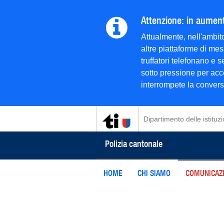
Attenzione: in aumento
Attualmente, nell'ambito
altre piattaforme di mes
truffatori telefonano e
sotto pressione per acce
interrompete la conversaz
Dipartimento delle istituzi
Polizia cantonale
HOME
CHI SIAMO
COMUNICAZI