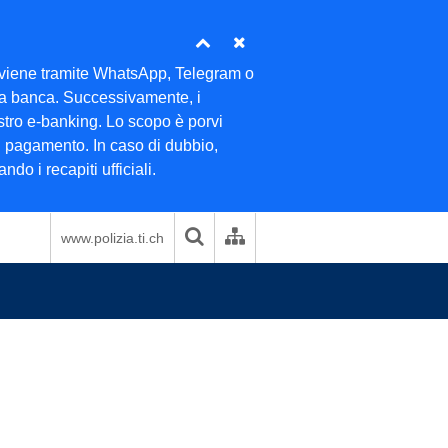
 avviene tramite WhatsApp, Telegram o
ella banca. Successivamente, i
ostro e-banking. Lo scopo è porvi
di pagamento. In caso di dubbio,
do i recapiti ufficiali.
www.polizia.ti.ch