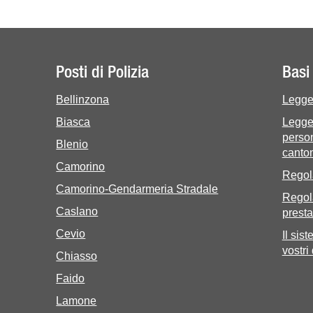
Posti di Polizia
Basi 
Bellinzona
Legge 
Biasca
Legge 
person
Blenio
canton
Camorino
Regol
Camorino-Gendarmeria Stradale
Regol
Caslano
presta
Cevio
Il sis
vostri
Chiasso
Faido
Lamone