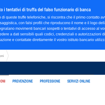
 i tentativi di truffa del falso funzionario di banca
 di queste truffe telefoniche, si riscontra che il primo contatto
saggistica, con falsi profili che riproducono il nome e il logo d
 segnalano movimenti bancari sospetti o tentativi di accesso al v
dere a dati sensibili quali codici, credenziali o autorizzazioni 
ione e contattate direttamente il vostro istituto bancario utilizzan
oni
ONI
PREVENZIONE
PROFESSIONE
SERVIZI ONLINE