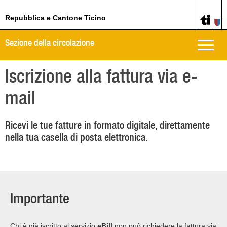
Repubblica e Cantone Ticino
Sezione della circolazione
Toggle
naviga
Iscrizione alla fattura via e-
mail
Ricevi le tue fatture in formato digitale, direttamente
nella tua casella di posta elettronica.
Importante
Chi è già iscritto al servizio
eBill
non può richiedere la fattura via