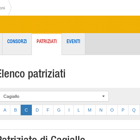
oni
CONSORZI
PATRIZIATI
EVENTI
Elenco patriziati
Cagiallo
A
B
C
D
F
G
I
L
M
N
O
P
Q