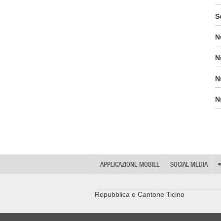
S
N
N
N
N
APPLICAZIONE MOBILE
SOCIAL MEDIA
Repubblica e Cantone Ticino