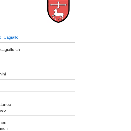
di Cagiallo
cagiallo.ch
ini
ttaneo
neo
aneo
nelli