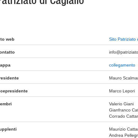
Patriziato di Cagiallo
ito web
Sito Patriziato 
ontatto
info@patriziato
appa
collegamento
residente
Mauro Scalman
icepresidente
Marco Lepori
embri
Valerio Giani
Gianfranco Ca
Corrado Catta
upplenti
Maurizio Catt
Andrea Pellegri