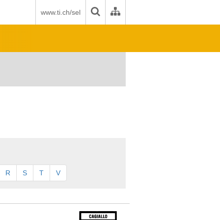
www.ti.ch/sel
R
S
T
V