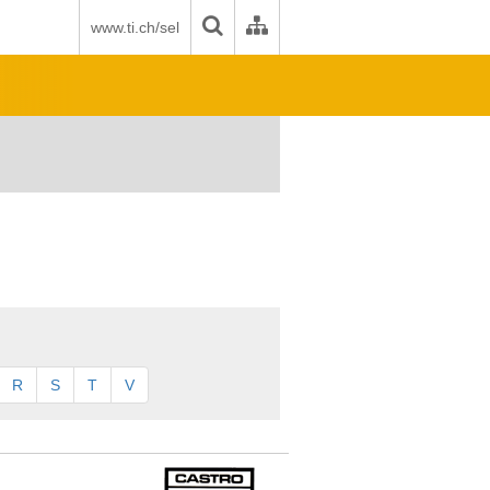
www.ti.ch/sel
R
S
T
V