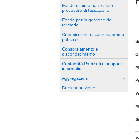
Fondo di aiuto patriziale e
procedura di tassazione
Fondo per la gestione del
territorio
Commissione di coordinamento
patriziale
S
Consorziamento e
disconoscimento
C
Contabilità Patriziati e supporti
M
informatici
Aggregazioni
P
Documentazione
V
M
S
S