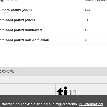
umero patrizi (2024)
144
r. fuochi patrizi (2024)
81
r. fuochi patrizi domiciliati
11
r. fuochi patrizi non domiciliati
70
CONDIVIDI
o statistico dei cookies al fine del suo miglioramento.
Più informazioni