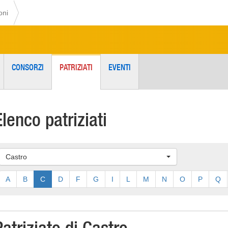
oni
CONSORZI
PATRIZIATI
EVENTI
Elenco patriziati
Castro
A
B
C
D
F
G
I
L
M
N
O
P
Q