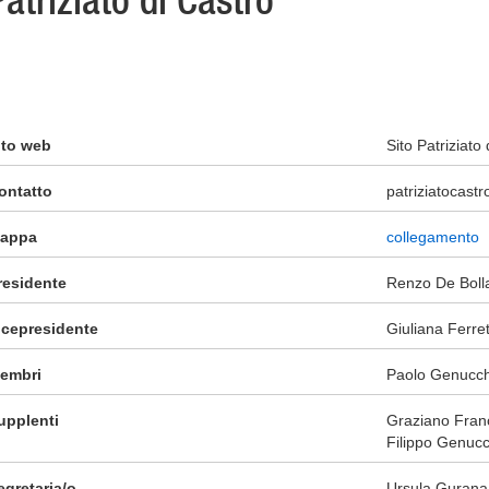
Patriziato di Castro
ito web
Sito Patriziato
ontatto
patriziatocas
appa
collegamento
residente
Renzo De Boll
icepresidente
Giuliana Ferret
embri
Paolo Genucch
upplenti
Graziano Franc
Filippo Genucc
egretaria/o
Ursula Gurana