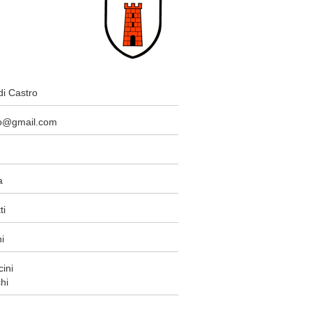
 di Castro
tro@gmail.com
a
ti
i
ini
hi