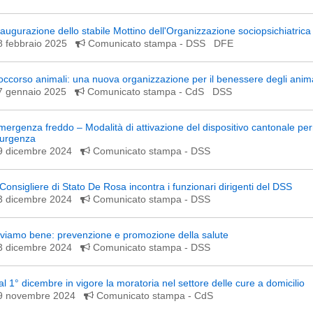
naugurazione dello stabile Mottino dell'Organizzazione sociopsichiatrica
8 febbraio 2025
Comunicato stampa
- DSS DFE
occorso animali: una nuova organizzazione per il benessere degli anima
7 gennaio 2025
Comunicato stampa
- CdS DSS
mergenza freddo – Modalità di attivazione del dispositivo cantonale pe
’urgenza
9 dicembre 2024
Comunicato stampa
- DSS
l Consigliere di Stato De Rosa incontra i funzionari dirigenti del DSS
3 dicembre 2024
Comunicato stampa
- DSS
iviamo bene: prevenzione e promozione della salute
3 dicembre 2024
Comunicato stampa
- DSS
al 1° dicembre in vigore la moratoria nel settore delle cure a domicilio
9 novembre 2024
Comunicato stampa
- CdS