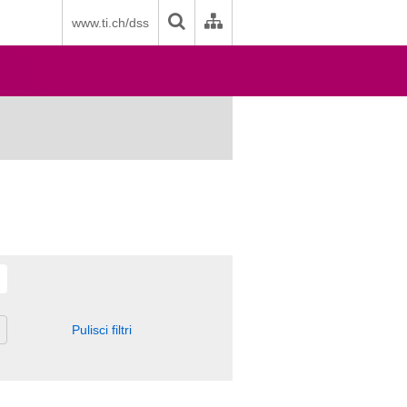
www.ti.ch/dss
Pulisci filtri