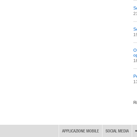
S
2
S
1
O
o
1
Pe
1
Ri
APPLICAZIONE MOBILE
SOCIAL MEDIA