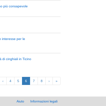
 uso più consapevole
e interesse per le
 di cinghiali in Ticino
‹
4
5
6
7
8
›
»
Aiuto
Informazioni legali