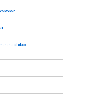
 cantonale
li
rmanente di aiuto