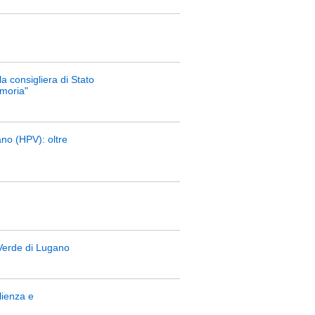
a consigliera di Stato
emoria"
ano (HPV): oltre
 Verde di Lugano
lienza e