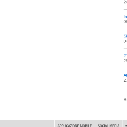
2
I
0
S
0
2
2
A
2
R
APPLICAZIONE MOBILE
SOCIAL MEDIA