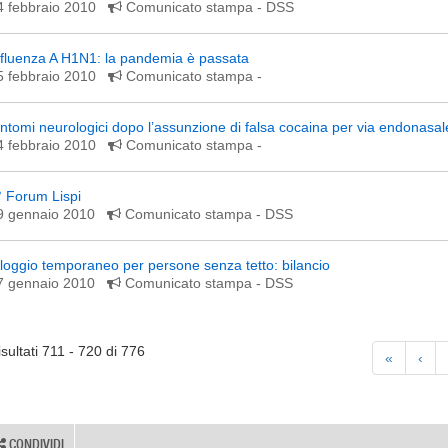
4 febbraio 2010
Comunicato stampa
- DSS
nfluenza A H1N1: la pandemia è passata
5 febbraio 2010
Comunicato stampa
-
intomi neurologici dopo l’assunzione di falsa cocaina per via endonasal
4 febbraio 2010
Comunicato stampa
-
° Forum Lispi
9 gennaio 2010
Comunicato stampa
- DSS
lloggio temporaneo per persone senza tetto: bilancio
7 gennaio 2010
Comunicato stampa
- DSS
isultati 711 - 720 di 776
«
‹
CONDIVIDI