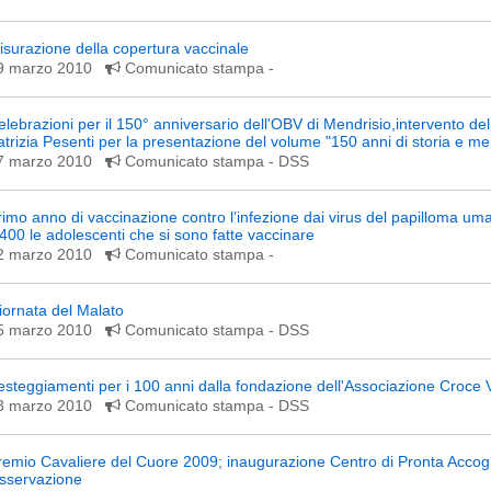
isurazione della copertura vaccinale
9 marzo 2010
Comunicato stampa
-
elebrazioni per il 150° anniversario dell'OBV di Mendrisio,intervento dell
atrizia Pesenti per la presentazione del volume "150 anni di storia e m
7 marzo 2010
Comunicato stampa
- DSS
rimo anno di vaccinazione contro l’infezione dai virus del papilloma um
'400 le adolescenti che si sono fatte vaccinare
2 marzo 2010
Comunicato stampa
-
iornata del Malato
5 marzo 2010
Comunicato stampa
- DSS
esteggiamenti per i 100 anni dalla fondazione dell'Associazione Croce
3 marzo 2010
Comunicato stampa
- DSS
remio Cavaliere del Cuore 2009; inaugurazione Centro di Pronta Accog
sservazione