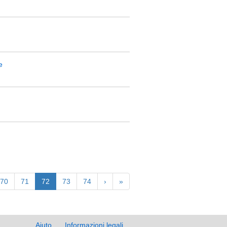
e
70
71
72
73
74
›
»
Aiuto
Informazioni legali