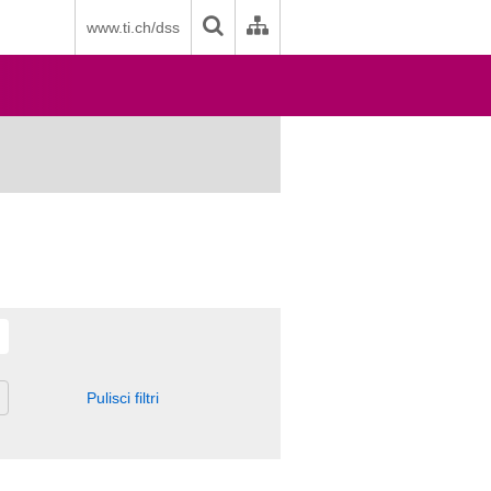
www.ti.ch/dss
Pulisci filtri