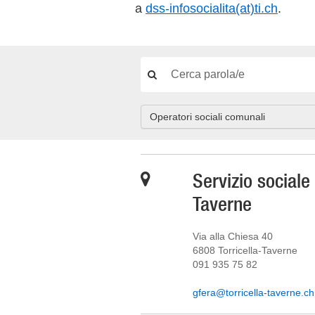
a
dss-infosocialita(at)ti.ch
.
Operatori sociali comunali
Servizio sociale
Taverne
Via alla Chiesa 40
6808 Torricella-Taverne
091 935 75 82
gfera@torricella-taverne.ch