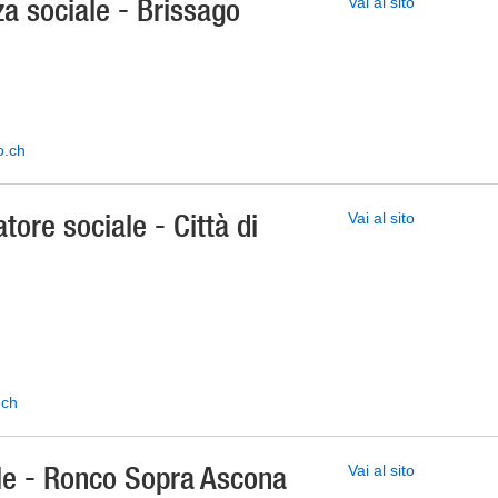
za sociale - Brissago
Vai al sito
o.ch
atore sociale - Città di
Vai al sito
.ch
le - Ronco Sopra Ascona
Vai al sito