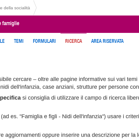
e della socialità
e famiglie
ILE
TEMI
FORMULARI
RICERCA
AREA RISERVATA
bile cercare – oltre alle pagine informative sui vari temi 
s. nidi dell'infanzia, case anziani, strutture per persone con
pecifica
si consiglia di utilizzare il campo di ricerca lib
(ad es. "Famiglia e figli - Nidi dell'infanzia") usare i crite
e aggiornamenti oppure inserire una descrizione per la l