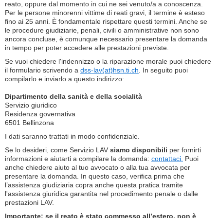
reato, oppure dal momento in cui ne sei venuto/a a conoscenza.
Per le persone minorenni vittime di reati gravi, il termine è esteso
fino ai 25 anni. È fondamentale rispettare questi termini. Anche se
le procedure giudiziarie, penali, civili o amministrative non sono
ancora concluse, è comunque necessario presentare la domanda
in tempo per poter accedere alle prestazioni previste.
Se vuoi chiedere l'indennizzo o la riparazione morale puoi chiedere
il formulario scrivendo a
dss-lav(at)hsn.ti.ch
. In seguito puoi
compilarlo e inviarlo a questo indirizzo:
Dipartimento della sanità e della socialità
Servizio giuridico
Residenza governativa
6501 Bellinzona
I dati saranno trattati in modo confidenziale.
Se lo desideri, come Servizio LAV
siamo disponibili
per fornirti
informazioni e aiutarti a compilare la domanda:
contattaci.
Puoi
anche chiedere aiuto al tuo avvocato o alla tua avvocata per
presentare la domanda. In questo caso, verifica prima che
l’assistenza giudiziaria copra anche questa pratica tramite
l'assistenza giuridica garantita nel procedimento penale o dalle
prestazioni LAV.
Importante: se il reato è stato commesso all’estero, non è