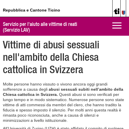
Repubblica e Cantone Ticino
Servizio per l'aiuto alle vittime di reati
Toggle
(Servizio LAV)
naviga
Vittime di abusi sessuali
nell'ambito della Chiesa
cattolica in Svizzera
Molte persone hanno vissuto o vivono ancora oggi grandi
sofferenze a causa degli
abusi sessuali subiti nell’ambito della
Chiesa cattolica in Svizzera.
Questi abusi si sono verificati per
lungo tempo e in modo sistematico. Numerose persone sono state
vittime di atti commessi da membri del clero, che hanno tradito la
fiducia e spesso imposto il silenzio. Per molti anni questa realtà è
rimasta poco riconosciuta, anche a causa di silenzi e
minimizzazioni a livello istituzionale.
All’Università di Zurigo (UZH) è stato affidato il compito di svolgere