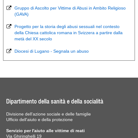
Gruppo di Ascolto per Vittime di Abusi in Ambito Religioso
(GAVA)
Progetto per la storia degli abusi sessuali nel contesto
della Chiesa cattolica romana in Svizzera a partire dalla
metà del XX secolo
Diocesi di Lugano - Segnala un abuso
Dipartimento della sanità e della socialità
Divisione dell'azione sociale e delle famiglie
Ufficio dell'aiuto e della protezione
Servizio per l'aiuto alle vittime di reati
Via Ghiringhelli 19