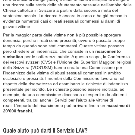
una ricerca sulla storia dello sfruttamento sessuale nell’ambito della
Chiesa cattolica in Svizzera a partire dalla seconda metà del
ventesimo secolo. La ricerca è ancora in corso e ha già messo in
evidenza numerosi casi di reati sessuali commessi ai danni di
giovani vittime.
Per la maggior parte delle vittime non è più possibile sporgere
denuncia, perché i reati sono prescritti, ovvero è passato troppo
tempo da quando sono stati commessi. Queste vittime possono
però chiedere un indennizzo, che consiste in un
risarcimento
simbolico
per le sofferenze subite. A questo scopo, la Conferenza
dei vescovi svizzeri (CVS) e l’Unione dei Superiori Maggiori religiosi
della Svizzera (VOS’USM) hanno creato una Commissione per
l’indennizzo delle vittime di abusi sessuali commessi in ambito
ecclesiale e prescritti. I membri della Commissione lavorano nel
rispetto della riservatezza ed esaminano le richieste di indennizzo
presentate per iscritto. Le richieste possono essere inoltrate, ad
esempio, da una commissione diocesana di esperti o da altri enti
competenti, tra cui anche i Servizi per l’aiuto alle vittime di
reati. L’importo del risarcimento può arrivare fino a un
massimo di
20’000 franchi.
Quale aiuto può darti il Servizio LAV?