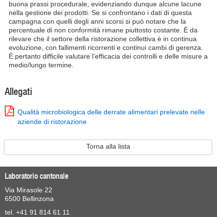
buona prassi procedurale, evidenziando dunque alcune lacune
nella gestione dei prodotti. Se si confrontano i dati di questa
campagna con quelli degli anni scorsi si può notare che la
percentuale di non conformità rimane piuttosto costante. È da
rilevare che il settore della ristorazione collettiva è in continua
evoluzione, con fallimenti ricorrenti e continui cambi di gerenza.
È pertanto difficile valutare l’efficacia dei controlli e delle misure a
medio/lungo termine.
Allegati
Qualità microbiologica delle derrate alimentari prelevate nelle
aziende di ristorazione
Torna alla lista
Laboratorio cantonale
Via Mirasole 22
6500 Bellinzona
tel. +41 91 814 61 11