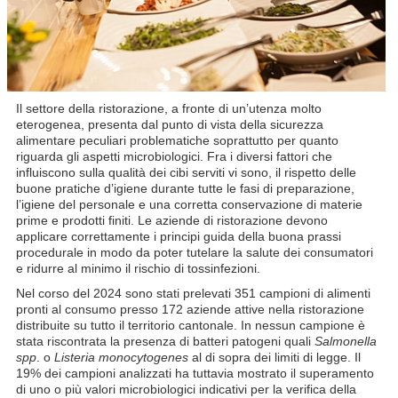
Il settore della ristorazione, a fronte di un’utenza molto
eterogenea, presenta dal punto di vista della sicurezza
alimentare peculiari problematiche soprattutto per quanto
riguarda gli aspetti microbiologici. Fra i diversi fattori che
influiscono sulla qualità dei cibi serviti vi sono, il rispetto delle
buone pratiche d’igiene durante tutte le fasi di preparazione,
l’igiene del personale e una corretta conservazione di materie
prime e prodotti finiti. Le aziende di ristorazione devono
applicare correttamente i principi guida della buona prassi
procedurale in modo da poter tutelare la salute dei consumatori
e ridurre al minimo il rischio di tossinfezioni.
Nel corso del 2024 sono stati prelevati 351 campioni di alimenti
pronti al consumo presso 172 aziende attive nella ristorazione
distribuite su tutto il territorio cantonale. In nessun campione è
stata riscontrata la presenza di batteri patogeni quali
Salmonella
spp
. o
Listeria monocytogenes
al di sopra dei limiti di legge. Il
19% dei campioni analizzati ha tuttavia mostrato il superamento
di uno o più valori microbiologici indicativi per la verifica della