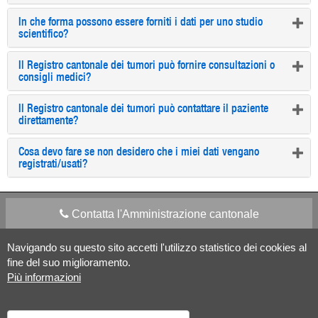
In che forma possono essere forniti i dati per uno studio
scientifico?
Il Registro cantonale dei tumori può fornire consultazioni o
consigli medici?
Il Registro cantonale dei tumori può contattare il paziente
direttamente?
Cosa devo fare se non desidero che i miei dati vengano
registrati/usati?
Contatta l'Amministrazione cantonale
Navigando su questo sito accetti l'utilizzo statistico dei cookies al
Apps Mobile
Social media
fine del suo miglioramento.
Più informazioni
Aiuto