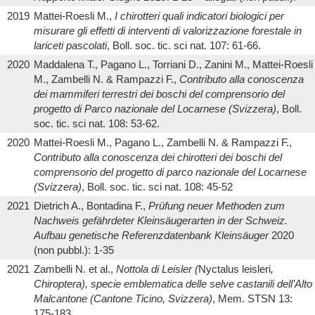
2019
Mattei-Roesli M.,
I chirotteri quali indicatori biologici per
misurare gli effetti di interventi di valorizzazione forestale in
lariceti pascolati
, Boll. soc. tic. sci nat. 107: 61-66.
2020
Maddalena T., Pagano L., Torriani D., Zanini M., Mattei-Roesli
M., Zambelli N. & Rampazzi F.,
Contributo alla conoscenza
dei mammiferi terrestri dei boschi del comprensorio del
progetto di Parco nazionale del Locarnese (Svizzera)
, Boll.
soc. tic. sci nat. 108: 53-62.
2020
Mattei-Roesli M., Pagano L., Zambelli N. & Rampazzi F.,
Contributo alla conoscenza dei chirotteri dei boschi del
comprensorio del progetto di parco nazionale del Locarnese
(Svizzera)
, Boll. soc. tic. sci nat. 108: 45-52
2021
Dietrich A., Bontadina F.,
Prüfung neuer Methoden zum
Nachweis gefährdeter Kleinsäugerarten in der Schweiz.
Aufbau genetische Referenzdatenbank Kleinsäuger
2020
(non pubbl.): 1-35
2021
Zambelli N. et al.,
Nottola di Leisler (
Nyctalus leisleri
,
Chiroptera), specie emblematica delle selve castanili dell’Alto
Malcantone (Cantone Ticino, Svizzera)
, Mem. STSN 13:
175-183