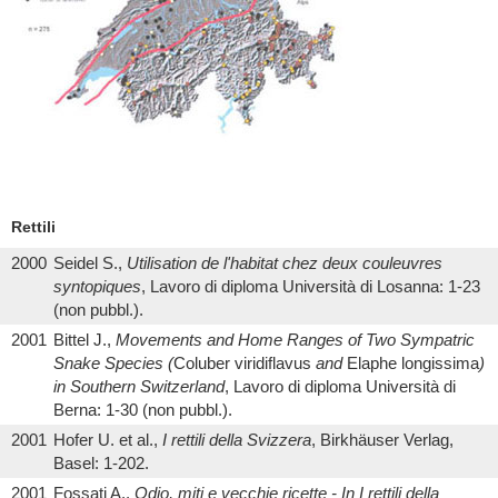
Rettili
2000
Seidel S.,
Utilisation de l'habitat chez deux couleuvres
syntopiques
, Lavoro di diploma Università di Losanna: 1-23
(non pubbl.).
2001
Bittel J.,
Movements and Home Ranges of Two Sympatric
Snake Species (
Coluber viridiflavus
and
Elaphe longissima
)
in Southern Switzerland
, Lavoro di diploma Università di
Berna: 1-30 (non pubbl.).
2001
Hofer U. et al.,
I rettili della Svizzera
, Birkhäuser Verlag,
Basel: 1-202.
2001
Fossati A.,
Odio, miti e vecchie ricette - In I rettili della