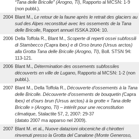
“Tana delle Bricolle” (Arogno, TI)
, Rapporto al MCSN: 1-9
(non pubbl.).
2004
Blant M.,
Le retour de la faune après le retrait des glaciers au
sud des Alpes reconstitué avec les ossements de la Tana
delle Bricolle
, Rapport annuel ISSKA 2004: 10.
2006
Della Toffola R., Blant M.,
Scoperte di reperti ossei subfossili
di Stambecco (
Capra ibex
) e di Orso bruno (
Ursus arctos
)
alla Grotta Tana delle Bricolle (Arogno, TI)
, Boll. STSN 94:
113-121.
2006
Blant M.,
Détermination des ossements subfossiles
découverts en ville de Lugano
, Rapporto al MCSN: 1-2 (non
pubbl.).
2007
Blant M., Della Toffola R.,
Découverte d’ossements à la Tana
delle Bricolle. Découverte d’ossements de bouquetin (
Capra
ibex
) et d’ours brun (
Ursus arctos
) à la grotte « Tana delle
Bricolle » (Arogno, TI) – intérêt pour une reconstitution
climatique
, Stalactite 57, 2, 2007: 29-37
(datato 2007 ma apparso nel 2009).
2007
Blant M. et al.,
Nuove datazioni oloceniche di chirotteri
rinvenuti presso la Grotta del Canalone (Monte Generoso,