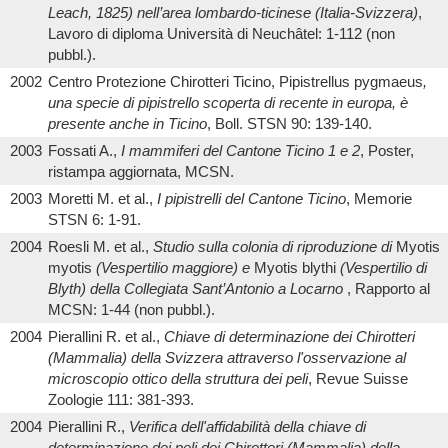
Leach, 1825) nell’area lombardo-ticinese (Italia-Svizzera)
,
Lavoro di diploma Università di Neuchâtel: 1-112 (non
pubbl.).
2002
Centro Protezione Chirotteri Ticino, Pipistrellus pygmaeus
,
una specie di pipistrello scoperta di recente in europa, è
presente anche in Ticino
, Boll. STSN 90: 139-140.
2003
Fossati A.,
I mammiferi del Cantone Ticino 1 e 2
, Poster,
ristampa aggiornata, MCSN.
2003
Moretti M. et al.,
I pipistrelli del Cantone Ticino
, Memorie
STSN 6: 1-91.
2004
Roesli M. et al.,
Studio sulla colonia di riproduzione di
Myotis
myotis
(Vespertilio maggiore) e
Myotis blythi
(Vespertilio di
Blyth) della Collegiata Sant’Antonio a Locarno
, Rapporto al
MCSN: 1-44 (non pubbl.).
2004
Pierallini R. et al.,
Chiave di determinazione dei Chirotteri
(Mammalia) della Svizzera attraverso l'osservazione al
microscopio ottico della struttura dei peli
, Revue Suisse
Zoologie 111: 381-393.
2004
Pierallini R.,
Verifica dell'affidabilità della chiave di
determinazione dei peli dei Chirotteri (Mammalia) della