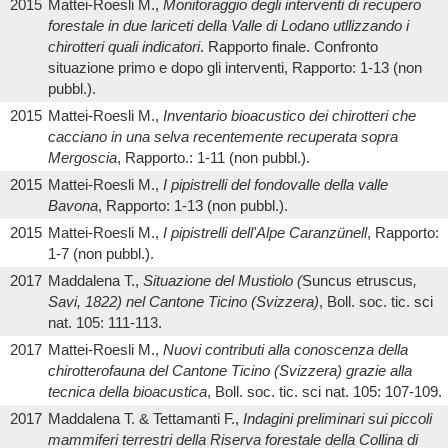
2015
Mattei-Roesli M.,
Monitoraggio degli interventi di recupero
forestale in due lariceti della Valle di Lodano utllizzando i
chirotteri quali indicatori
. Rapporto finale. Confronto
situazione primo e dopo gli interventi, Rapporto: 1-13 (non
pubbl.).
2015
Mattei-Roesli M.,
Inventario bioacustico dei chirotteri che
cacciano in una selva recentemente recuperata sopra
Mergoscia
, Rapporto.: 1-11 (non pubbl.).
2015
Mattei-Roesli M.,
I pipistrelli del fondovalle della valle
Bavona
, Rapporto: 1-13 (non pubbl.).
2015
Mattei-Roesli M.,
I pipistrelli dell'Alpe Caranzünell
, Rapporto:
1-7 (non pubbl.).
2017
Maddalena T.,
Situazione del Mustiolo (
Suncus etruscus
,
Savi, 1822) nel Cantone Ticino (Svizzera)
, Boll. soc. tic. sci
nat. 105: 111-113.
2017
Mattei-Roesli M.,
Nuovi contributi alla conoscenza della
chirotterofauna del Cantone Ticino (Svizzera) grazie alla
tecnica della bioacustica
, Boll. soc. tic. sci nat. 105: 107-109.
2017
Maddalena T. & Tettamanti F.,
Indagini preliminari sui piccoli
mammiferi terrestri della Riserva forestale della Collina di