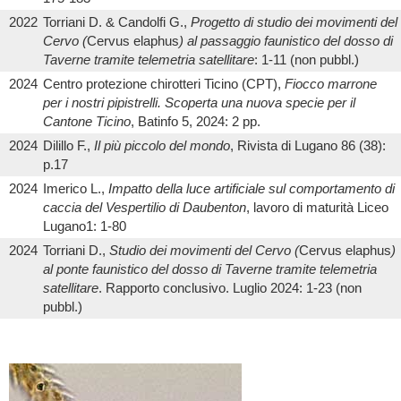
2022
Torriani D. & Candolfi G.,
Progetto di studio dei movimenti del
Cervo (
Cervus elaphus
) al passaggio faunistico del dosso di
Taverne tramite telemetria satellitare
: 1-11 (non pubbl.)
2024
Centro protezione chirotteri Ticino (CPT),
Fiocco marrone
per i nostri pipistrelli. Scoperta una nuova specie per il
Cantone Ticino
, Batinfo 5, 2024: 2 pp.
2024
Dilillo F.,
Il più piccolo del mondo
, Rivista di Lugano 86 (38):
p.17
2024
Imerico L.,
Impatto della luce artificiale sul comportamento di
caccia del Vespertilio di Daubenton
, lavoro di maturità Liceo
Lugano1: 1-80
2024
Torriani D.,
Studio dei movimenti del Cervo (
Cervus elaphus
)
al ponte faunistico del dosso di Taverne tramite telemetria
satellitare
. Rapporto conclusivo. Luglio 2024: 1-23 (non
pubbl.)