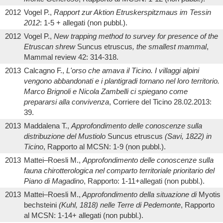
2012
Vogel P.,
Rapport zur Aktion Etruskerspitzmaus im Tessin
2012
: 1-5 + allegati (non pubbl.).
2012
Vogel P.,
New trapping method to survey for presence of the
Etruscan shrew
Suncus etruscus
, the smallest mammal
,
Mammal review 42: 314-318.
2013
Calcagno F.,
L'orso che amava il Ticino. I villaggi alpini
vengono abbandonati e i plantigradi tornano nel loro territorio.
Marco Brignoli e Nicola Zambelli ci spiegano come
prepararsi alla convivenza
, Corriere del Ticino 28.02.2013:
39.
2013
Maddalena T.,
Approfondimento delle conoscenze sulla
distribuzione del Mustiolo
Suncus etruscus
(Savi, 1822) in
Ticino
, Rapporto al MCSN: 1-9 (non pubbl.).
2013
Mattei–Roesli M.,
Approfondimento delle conoscenze sulla
fauna chirotterologica nel comparto territoriale prioritario del
Piano di Magadino
, Rapporto: 1-11+allegati (non pubbl.).
2013
Mattei–Roesli M.,
Approfondimento della situazione di
Myotis
bechsteini
(Kuhl, 1818) nelle Terre di Pedemonte
, Rapporto
al MCSN: 1-14+ allegati (non pubbl.).