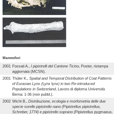
Mammiferi
2001
Fossati A.,
I pipistrelli del Cantone Ticino
, Poster, ristampa
aggiornata (MCSN).
2001
Thüler K.,
Spatial and Temporal Distribution of Coat Patterns
of Eurasian Lynx (
Lynx lynx
) in two Re-introduced
Populations in Switzerland
, Lavoro di diploma Università
Berna: 1-36 (non pubbl.).
2002
Wicht B.,
Distribuzione, ecologia e morfometria delle due
specie sorelle pipistrello nano (
Pipistrellus pipistrellus
,
Schreber, 1774) e pipistrello soprano (
Pipistrellus pygmaeus
,