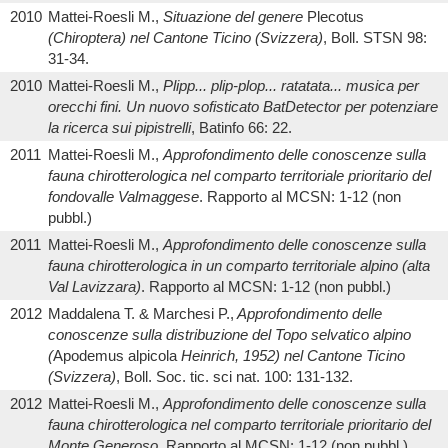
2010
Mattei-Roesli M.,
Situazione del genere
Plecotus
(Chiroptera) nel Cantone Ticino (Svizzera)
, Boll. STSN 98:
31-34.
2010
Mattei-Roesli M.,
Plipp... plip-plop... ratatata... musica per
orecchi fini. Un nuovo sofisticato BatDetector per potenziare
la ricerca sui pipistrelli
, Batinfo 66: 22.
2011
Mattei-Roesli M.,
Approfondimento delle conoscenze sulla
fauna chirotterologica nel comparto territoriale prioritario del
fondovalle Valmaggese
. Rapporto al MCSN: 1-12 (non
pubbl.)
2011
Mattei-Roesli M.,
Approfondimento delle conoscenze sulla
fauna chirotterologica in un comparto territoriale alpino (alta
Val Lavizzara)
. Rapporto al MCSN: 1-12 (non pubbl.)
2012
Maddalena T. & Marchesi P.,
Approfondimento delle
conoscenze sulla distribuzione del Topo selvatico alpino
(
Apodemus alpicola
Heinrich, 1952) nel Cantone Ticino
(Svizzera)
, Boll. Soc. tic. sci nat. 100: 131-132.
2012
Mattei-Roesli M.,
Approfondimento delle conoscenze sulla
fauna chirotterologica nel comparto territoriale prioritario del
Monte Generoso
, Rapporto al MCSN: 1-12 (non pubbl.).