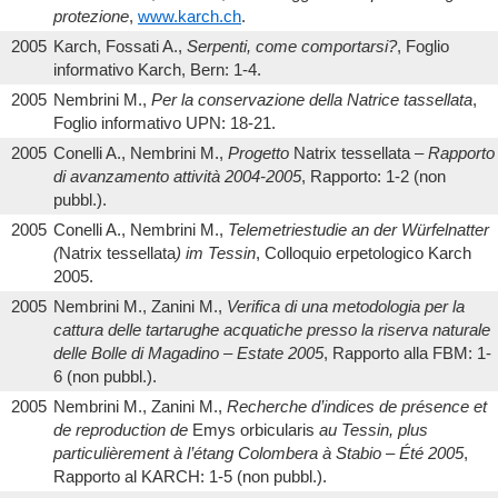
protezione
,
www.karch.ch
.
2005
Karch, Fossati A.,
Serpenti, come comportarsi?
, Foglio
informativo Karch, Bern: 1-4.
2005
Nembrini M.,
Per la conservazione della Natrice tassellata
,
Foglio informativo UPN: 18-21.
2005
Conelli A., Nembrini M.,
Progetto
Natrix tessellata
– Rapporto
di avanzamento attività 2004-2005
, Rapporto: 1-2 (non
pubbl.).
2005
Conelli A., Nembrini M.,
Telemetriestudie an der Würfelnatter
(
Natrix tessellata
) im Tessin
, Colloquio erpetologico Karch
2005.
2005
Nembrini M., Zanini M.,
Verifica di una metodologia per la
cattura delle tartarughe acquatiche presso la riserva naturale
delle Bolle di Magadino – Estate 2005
, Rapporto alla FBM: 1-
6 (non pubbl.).
2005
Nembrini M., Zanini M.,
Recherche d’indices de présence et
de reproduction de
Emys orbicularis
au Tessin, plus
particulièrement à l’étang Colombera à Stabio – Été 2005
,
Rapporto al KARCH: 1-5 (non pubbl.).