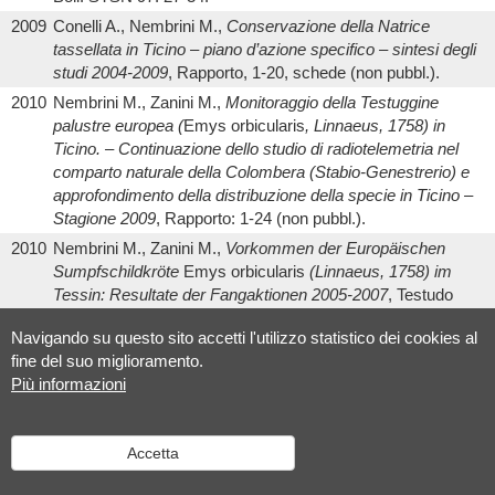
2009
Conelli A., Nembrini M.,
Conservazione della Natrice
tassellata in Ticino – piano d’azione specifico – sintesi degli
studi 2004-2009
, Rapporto, 1-20, schede (non pubbl.).
2010
Nembrini M., Zanini M.,
Monitoraggio della Testuggine
palustre europea (
Emys orbicularis
, Linnaeus, 1758) in
Ticino. – Continuazione dello studio di radiotelemetria nel
comparto naturale della Colombera (Stabio-Genestrerio) e
approfondimento della distribuzione della specie in Ticino –
Stagione 2009
, Rapporto: 1-24 (non pubbl.).
2010
Nembrini M., Zanini M.,
Vorkommen der Europäischen
Sumpfschildkröte
Emys orbicularis
(Linnaeus, 1758) im
Tessin: Resultate der Fangaktionen 2005-2007
, Testudo
17/02: 12-23. (apparso 2008).
Navigando su questo sito accetti l'utilizzo statistico dei cookies al
2010
Nembrini M., Zanini M.,
Monitoraggio e studio di
fine del suo miglioramento.
radiotelemetria in una popolazione di Testuggine palustre
Più informazioni
europea
Emys orbicularis
(Linnaeus, 1758) del Cantone
Ticino (Svizzera)
, Boll. STSN 98: 53-61.
2010
Nembrini M., Zanini M.,
Monitoraggio della Testuggine
Accetta
palustre europea (
Emys orbicularis
, Linnaeus, 1758) in
Ticino. Approfondimento e monitoraggio della distribuzione