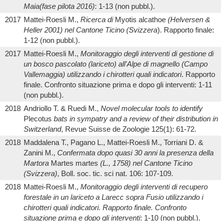
Maia
(fase pilota 2016)
: 1-13 (non pubbl.).
2017
Mattei-Roesli M.,
Ricerca di
Myotis alcathoe
(Helversen &
Heller 2001) nel Cantone Ticino (Svizzera
). Rapporto finale:
1-12 (non pubbl.).
2017
Mattei-Roesli M.,
Monitoraggio degli interventi di gestione di
un bosco pascolato (lariceto) all'Alpe di magnello (Campo
Vallemaggia) utilizzando i chirotteri quali indicatori
. Rapporto
finale. Confronto situazione prima e dopo gli interventi: 1-11
(non pubbl.).
2018
Andriollo T. & Ruedi M.,
Novel molecular tools to identify
Plecotus
bats in sympatry and a review of their distribution in
Switzerland
, Revue Suisse de Zoologie 125(1): 61-72.
2018
Maddalena T., Pagano L., Mattei-Roesli M., Torriani D. &
Zanini M.,
Confermata dopo quasi 30 anni la presenza della
Martora
Martes martes
(L., 1758) nel Cantone Ticino
(Svizzera)
, Boll. soc. tic. sci nat. 106: 107-109.
2018
Mattei-Roesli M.,
Monitoraggio degli interventi di recupero
forestale in un lariceto a Larecc sopra Fusio utilizzando i
chirotteri quali indicatori. Rapporto finale. Confronto
situazione prima e dopo gli interventi
: 1-10 (non pubbl.).