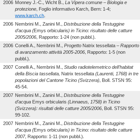
2006
Monney J.-C., Wicht B.,
La Vipera comune – Biologia e
protezione
, Foglio informativo Karch, Bern: 1-4;
www.karch.ch
.
2006
Nembrini M., Zanini M.,
Distribuzione della Testuggine
d’acqua (
Emys orbicularis
) in Ticino: risultato delle catture
2005/2006
, Rapporto: 1-24 (non pubbl.).
2006
Conelli A., Nembrini M.,
Progetto
Natrix tessellata
– Rapporto
di avanzamento attività 2005-2006
, Rapporto: 1-5 (non
pubbl.).
2007
Conelli A., Nembrini M.,
Studio radiotelemetrico dell’habitat
della Biscia tassellata,
Natrix tessellata
(Laurenti, 1768) in tre
popolazioni del Cantone Ticino (Svizzera)
, Boll. STSN 95:
45-54.
2007
Nembrini M., Zanini M.,
Distribuzione della Testuggine
d’acqua
Emys orbicularis
(Linnaeus, 1758) in Ticino
(Svizzera): risultati delle catture 2005/2006
, Boll. STSN 95:
99-102.
2007
Nembrini M., Zanini M.,
Distribuzione della Testuggine
d’acqua (
Emys orbicularis
) in Ticino: risultato delle catture
2007
, Rapporto: 1-11 (non pubbl.).