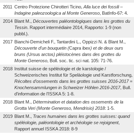
2011
Centro Protezione Chirotteri Ticino,
Alla luce dei fossili –
Indagine paleozoologica al Monte Generoso
, BatInfo-67: 4.
2014
Blant M.,
Découvertes paléontologiques dans les grottes du
Tessin
. Rapport intermédiaire 2014, Rapporto: 1-9 (non
pubbl.).
2017
Bianchi-Demicheli F., Tantardini L., Oppizzi N. & Blant M.,
Découverte d’un bouquetin (
Capra ibex
) et de deux ours
bruns (
Ursus arctos
) pléistocènes dans des grottes du
Monte Generoso
, Boll. soc. tic. sci nat. 105: 71-76.
2018
Institut suisse de spéléologie et de karstologie /
Schweizerisches Institut für Speläologie und Karstforschung,
Récoltes d’ossements dans les grottes suisses 2016-2017 =
Knochensammlungen in Schweizer Höhlen 2016-2017
, Bull.
d’information de l’ISSKA 5: 1-8.
2018
Blant M.,
Détermination et datation des ossements de la
Grotta Veri (Monte Generoso, Mendrisio) 2018
: 1-5.
2019
Blant M.,
Traces humaines dans les grottes suisses: quand
spéléologie, paléontologie et archéologie se rejoignent
,
Rapport annuel ISSKA 2018: 8-9