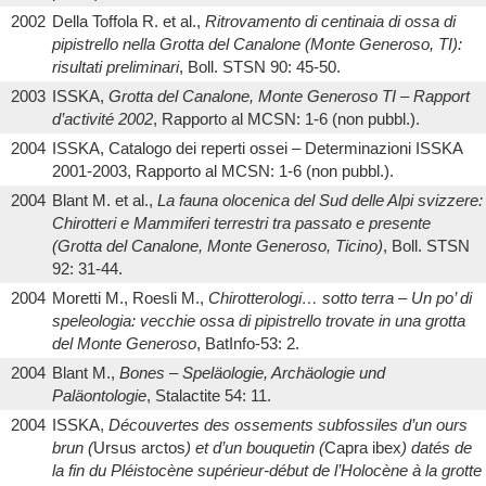
2002
Della Toffola R. et al.,
Ritrovamento di centinaia di ossa di
pipistrello nella Grotta del Canalone (Monte Generoso, TI):
risultati preliminari
, Boll. STSN 90: 45-50.
2003
ISSKA,
Grotta del Canalone, Monte Generoso TI – Rapport
d’activité 2002
, Rapporto al MCSN: 1-6 (non pubbl.).
2004
ISSKA, Catalogo dei reperti ossei – Determinazioni ISSKA
2001-2003, Rapporto al MCSN: 1-6 (non pubbl.).
2004
Blant M. et al.,
La fauna olocenica del Sud delle Alpi svizzere:
Chirotteri e Mammiferi terrestri tra passato e presente
(Grotta del Canalone, Monte Generoso, Ticino)
, Boll. STSN
92: 31-44.
2004
Moretti M., Roesli M.,
Chirotterologi… sotto terra – Un po’ di
speleologia: vecchie ossa di pipistrello trovate in una grotta
del Monte Generoso
, BatInfo-53: 2.
2004
Blant M.,
Bones – Speläologie, Archäologie und
Paläontologie
, Stalactite 54: 11.
2004
ISSKA,
Découvertes des ossements subfossiles d’un ours
brun (
Ursus arctos
) et d’un bouquetin (
Capra ibex
) datés de
la fin du Pléistocène supérieur-début de l’Holocène à la grotte