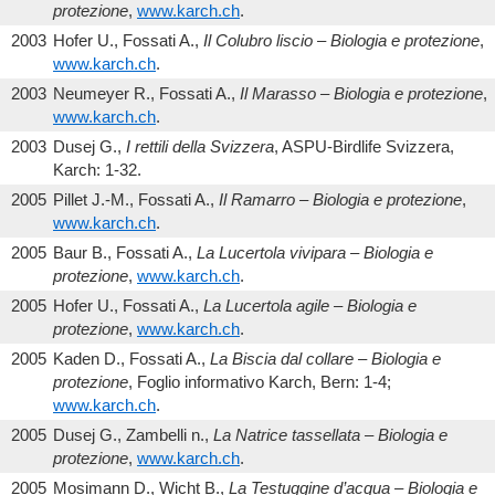
protezione
,
www.karch.ch
.
2003
Hofer U., Fossati A.,
Il Colubro liscio – Biologia e protezione
,
www.karch.ch
.
2003
Neumeyer R., Fossati A.,
Il Marasso – Biologia e protezione
,
www.karch.ch
.
2003
Dusej G.,
I rettili della Svizzera
, ASPU-Birdlife Svizzera,
Karch: 1-32.
2005
Pillet J.-M., Fossati A.,
Il Ramarro – Biologia e protezione
,
www.karch.ch
.
2005
Baur B., Fossati A.,
La Lucertola vivipara – Biologia e
protezione
,
www.karch.ch
.
2005
Hofer U., Fossati A.,
La Lucertola agile – Biologia e
protezione
,
www.karch.ch
.
2005
Kaden D., Fossati A.,
La Biscia dal collare – Biologia e
protezione
, Foglio informativo Karch, Bern: 1-4;
www.karch.ch
.
2005
Dusej G., Zambelli n.,
La Natrice tassellata – Biologia e
protezione
,
www.karch.ch
.
2005
Mosimann D., Wicht B.,
La Testuggine d’acqua – Biologia e