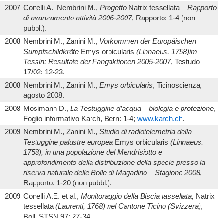
2007
Conelli A., Nembrini M.,
Progetto
Natrix tessellata
– Rapporto
di avanzamento attività 2006-2007
, Rapporto: 1-4 (non
pubbl.).
2008
Nembrini M., Zanini M.,
Vorkommen der Europäischen
Sumpfschildkröte
Emys orbicularis
(Linnaeus, 1758)im
Tessin: Resultate der Fangaktionen 2005-2007
, Testudo
17/02: 12-23.
2008
Nembrini M., Zanini M.,
Emys orbicularis
, Ticinoscienza,
agosto 2008.
2008
Mosimann D.,
La Testuggine d’acqua – biologia e protezione
,
Foglio informativo Karch, Bern: 1-4;
www.karch.ch
.
2009
Nembrini M., Zanini M.,
Studio di radiotelemetria della
Testuggine palustre europea
Emys orbicularis
(Linnaeus,
1758), in una popolazione del Mendrisiotto e
approfondimento della distribuzione della specie presso la
riserva naturale delle Bolle di Magadino – Stagione 2008
,
Rapporto: 1-20 (non pubbl.).
2009
Conelli A.E. et al.,
Monitoraggio della Biscia tassellata,
Natrix
tessellata
(Laurenti, 1768) nel Cantone Ticino (Svizzera)
,
Boll. STSN 97: 27-34.