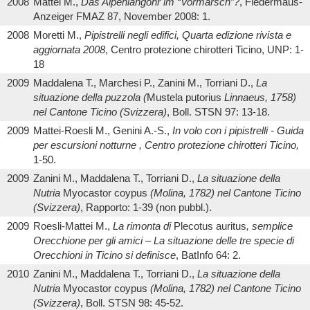
2008
Mattei M.,
Das Alpenlangohr im “Vormarsch”?
, Fledermaus-
Anzeiger FMAZ 87, November 2008: 1.
2008
Moretti M.,
Pipistrelli negli edifici, Quarta edizione rivista e
aggiornata 2008
, Centro protezione chirotteri Ticino, UNP: 1-
18
2009
Maddalena T., Marchesi P., Zanini M., Torriani D.,
La
situazione della puzzola (
Mustela putorius
Linnaeus, 1758)
nel Cantone Ticino (Svizzera)
, Boll. STSN 97: 13-18.
2009
Mattei-Roesli M., Genini A.-S.,
In volo con i pipistrelli - Guida
per escursioni notturne , Centro protezione chirotteri Ticino,
1-50.
2009
Zanini M., Maddalena T., Torriani D.,
La situazione della
Nutria
Myocastor coypus
(Molina, 1782) nel Cantone Ticino
(Svizzera)
, Rapporto: 1-39 (non pubbl.).
2009
Roesli-Mattei M.,
La rimonta di
Plecotus auritus
, semplice
Orecchione per gli amici – La situazione delle tre specie di
Orecchioni in Ticino si definisce
, BatInfo 64: 2.
2010
Zanini M., Maddalena T., Torriani D.,
La situazione della
Nutria
Myocastor coypus
(Molina, 1782) nel Cantone Ticino
(Svizzera)
, Boll. STSN 98: 45-52.