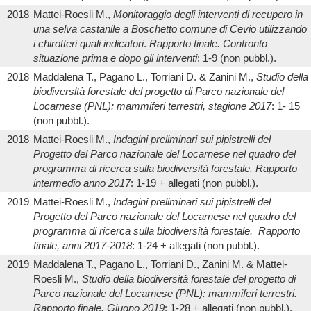
2018
Mattei-Roesli M.,
Monitoraggio degli interventi di recupero in
una selva castanile a Boschetto comune di Cevio utilizzando
i chirotteri quali indicatori
.
Rapporto finale. Confronto
situazione prima e dopo gli interventi
: 1-9 (non pubbl.).
2018
Maddalena T., Pagano L., Torriani D. & Zanini M.,
Studio della
biodiversltà forestale del progetto di Parco nazionale del
Locarnese (PNL): mammiferi terrestri, stagione 2017
: 1- 15
(non pubbl.).
2018
Mattei-Roesli M.,
Indagini preliminari sui pipistrelli del
Progetto del Parco nazionale del Locarnese nel quadro del
programma di ricerca sulla biodiversità forestale. Rapporto
intermedio anno 2017
: 1-19 + allegati (non pubbl.).
2019
Mattei-Roesli M.,
Indagini preliminari sui pipistrelli del
Progetto del Parco nazionale del Locarnese nel quadro del
programma di ricerca sulla biodiversità forestale. Rapporto
finale, anni 2017-2018
: 1-24 + allegati (non pubbl.).
2019
Maddalena T., Pagano L., Torriani D., Zanini M. & Mattei-
Roesli M.,
Studio della biodiversità forestale del progetto di
Parco nazionale del Locarnese (PNL): mammiferi terrestri.
Rapporto finale. Giugno 2019
: 1-28 + allegati (non pubbl.).