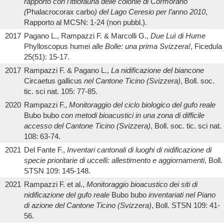
rapporto con l’ittiofauna delle colonie di Cormorano
(
Phalacrocorax carbo
) del Lago Ceresio per l’anno 2010
,
Rapporto al MCSN: 1-24 (non pubbl.).
2017
Pagano L., Rampazzi F. & Marcolli G.,
Due Luì di Hume
Phylloscopus humei
alle Bolle: una prima Svizzera!
, Ficedula
25(51): 15-17.
2017
Rampazzi F. & Pagano L.,
La nidificazione del biancone
Circaetus gallicus
nel Cantone Ticino (Svizzera)
, Boll. soc.
tic. sci nat. 105: 77-85.
2020
Rampazzi F.,
Monitoraggio del ciclo biologico del gufo reale
Bubo bubo
con metodi bioacustici in una zona di difficile
accesso del Cantone Ticino (Svizzera)
, Boll. soc. tic. sci nat.
108: 63-74.
2021
Del Fante F.,
Inventari cantonali di luoghi di nidificazione di
specie prioritarie di uccelli: allestimento e aggiornamenti
, Boll.
STSN 109: 145-148.
2021
Rampazzi F. et al.,
Monitoraggio bioacustico dei siti di
nidificazione del gufo reale
Bubo bubo
inventariati nel Piano
di azione del Cantone Ticino (Svizzera)
, Boll. STSN 109: 41-
56.