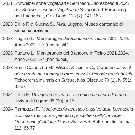
2021
Schweizerische Vogelwarte Sempach,
Jahresbericht 2020
der Schweizerischen Vogelwarte Sempach
. 1.Forschung
und Facharbeit, Orn. Beob. 118 (2): 141-163
2023
Dilillo F. & Guerra S.,
Mira
, Lugano, Museo cantonale di
storia naturale: nn
2023
Pagano L.,
Monitoraggio del Biancone in Ticino
2021-2024.
Anno 2022: 1-7 (non pubbl.)
2023
Pagano L., Monitoraggio del Biancone in Ticino 2021-2024.
Anno 2023: 1-7 (non pubbl.)
2023
Saino Calabretta M., Wildi J. & Luisier C.,
Caractérisation et
découverte de plumages rares chez le Tichodrome échelette
Tichodroma muraria
en Suisse
, Nos Oiseaux 70 (1), N.551:
31-37
2024
Dilillo F.,
Un'aquila che ama i serpenti e ha paura del mare
,
Rivista di Lugano 86 (20): p.15
2024
Rampazzi F.,
Monitoraggio acustico passivo della beccaccia
Scolopax rusticola
in periodo riproduttivo nell’Alta Valle
Onsernone (Cantone Ticino, Svizzera)
, Boll. soc. tic. sci nat.
112: 65-77