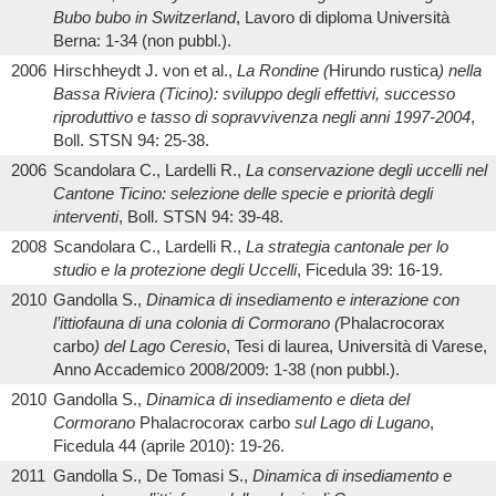
Bubo bubo in Switzerland
, Lavoro di diploma Università
Berna: 1-34 (non pubbl.).
2006
Hirschheydt J. von et al.,
La Rondine (
Hirundo rustica
) nella
Bassa Riviera (Ticino): sviluppo degli effettivi, successo
riproduttivo e tasso di sopravvivenza negli anni 1997-2004
,
Boll. STSN 94: 25-38.
2006
Scandolara C., Lardelli R.,
La conservazione degli uccelli nel
Cantone Ticino: selezione delle specie e priorità degli
interventi
, Boll. STSN 94: 39-48.
2008
Scandolara C., Lardelli R.,
La strategia cantonale per lo
studio e la protezione degli Uccelli
, Ficedula 39: 16-19.
2010
Gandolla S.,
Dinamica di insediamento e interazione con
l’ittiofauna di una colonia di Cormorano (
Phalacrocorax
carbo
) del Lago Ceresio
, Tesi di laurea, Università di Varese,
Anno Accademico 2008/2009: 1-38 (non pubbl.).
2010
Gandolla S.,
Dinamica di insediamento e dieta del
Cormorano
Phalacrocorax carbo
sul Lago di Lugano
,
Ficedula 44 (aprile 2010): 19-26.
2011
Gandolla S., De Tomasi S.,
Dinamica di insediamento e