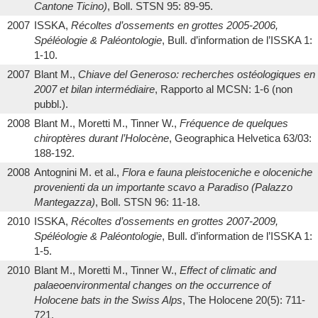
Cantone Ticino)
, Boll. STSN 95: 89-95.
2007
ISSKA,
Récoltes d’ossements en grottes 2005-2006,
Spéléologie & Paléontologie
, Bull. d’information de l’ISSKA 1:
1-10.
2007
Blant M.,
Chiave del Generoso: recherches ostéologiques en
2007 et bilan intermédiaire
, Rapporto al MCSN: 1-6 (non
pubbl.).
2008
Blant M., Moretti M., Tinner W.,
Fréquence de quelques
chiroptères durant l’Holocène
, Geographica Helvetica 63/03:
188-192.
2008
Antognini M. et al.,
Flora e fauna pleistoceniche e oloceniche
provenienti da un importante scavo a Paradiso (Palazzo
Mantegazza)
, Boll. STSN 96: 11-18.
2010
ISSKA,
Récoltes d’ossements en grottes 2007-2009,
Spéléologie & Paléontologie
, Bull. d’information de l’ISSKA 1:
1-5.
2010
Blant M., Moretti M., Tinner W.,
Effect of climatic and
palaeoenvironmental changes on the occurrence of
Holocene bats in the Swiss Alps
, The Holocene 20(5): 711-
721.