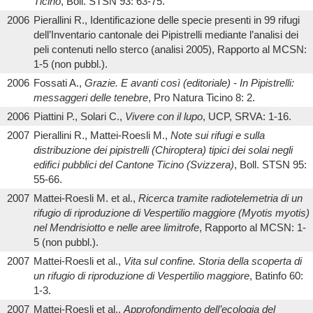
Ticino
, Boll. STSN 93: 63-75.
2006
Pierallini R., Identificazione delle specie presenti in 99 rifugi
dell’Inventario cantonale dei Pipistrelli mediante l’analisi dei
peli contenuti nello sterco (analisi 2005), Rapporto al MCSN:
1-5 (non pubbl.).
2006
Fossati A.,
Grazie. E avanti così (editoriale)
- In Pipistrelli:
messaggeri delle tenebre
, Pro Natura Ticino 8: 2.
2006
Piattini P., Solari C.,
Vivere con il lupo
, UCP, SRVA: 1-16.
2007
Pierallini R., Mattei-Roesli M.,
Note sui rifugi e sulla
distribuzione dei pipistrelli (Chiroptera) tipici dei solai negli
edifici pubblici del Cantone Ticino (Svizzera)
, Boll. STSN 95:
55-66.
2007
Mattei-Roesli M. et al.,
Ricerca tramite radiotelemetria di un
rifugio di riproduzione di Vespertilio maggiore (Myotis myotis)
nel Mendrisiotto e nelle aree limitrofe
, Rapporto al MCSN: 1-
5 (non pubbl.).
2007
Mattei-Roesli et al.,
Vita sul confine. Storia della scoperta di
un rifugio di riproduzione di Vespertilio maggiore
, Batinfo 60:
1-3.
2007
Mattei-Roesli et al.,
Approfondimento dell’ecologia del