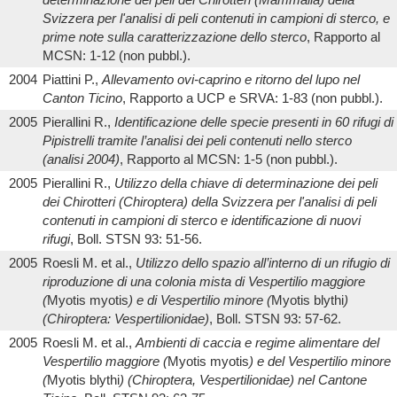
Svizzera per l'analisi di peli contenuti in campioni di sterco, e
prime note sulla caratterizzazione dello sterco
, Rapporto al
MCSN: 1-12 (non pubbl.).
2004
Piattini P.,
Allevamento ovi-caprino e ritorno del lupo nel
Canton Ticino
, Rapporto a UCP e SRVA: 1-83 (non pubbl.).
2005
Pierallini R.,
Identificazione delle specie presenti in 60 rifugi di
Pipistrelli tramite l’analisi dei peli contenuti nello sterco
(analisi 2004)
, Rapporto al MCSN: 1-5 (non pubbl.).
2005
Pierallini R.,
Utilizzo della chiave di determinazione dei peli
dei Chirotteri (Chiroptera) della Svizzera per l'analisi di peli
contenuti in campioni di sterco e identificazione di nuovi
rifugi
, Boll. STSN 93: 51-56.
2005
Roesli M. et al.,
Utilizzo dello spazio all’interno di un rifugio di
riproduzione di una colonia mista di Vespertilio maggiore
(
Myotis myotis
) e di Vespertilio minore (
Myotis blythi
)
(Chiroptera: Vespertilionidae)
, Boll. STSN 93: 57-62.
2005
Roesli M. et al.,
Ambienti di caccia e regime alimentare del
Vespertilio maggiore (
Myotis myotis
) e del Vespertilio minore
(
Myotis blythi
) (Chiroptera, Vespertilionidae) nel Cantone