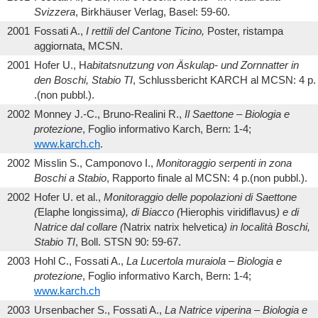
Svizzera
, Birkhäuser Verlag, Basel: 59-60.
2001
Fossati A.,
I rettili del Cantone Ticino,
Poster, ristampa
aggiornata, MCSN.
2001
Hofer U., H
abitatsnutzung von Äskulap- und Zornnatter in
den Boschi, Stabio TI
, Schlussbericht KARCH al MCSN: 4 p.
.(non pubbl.).
2002
Monney J.-C., Bruno-Realini R.,
Il Saettone – Biologia e
protezione
, Foglio informativo Karch, Bern: 1-4;
www.karch.ch
.
2002
Misslin S., Camponovo I.,
Monitoraggio serpenti in zona
Boschi a Stabio
, Rapporto finale al MCSN: 4 p.(non pubbl.).
2002
Hofer U. et al.,
Monitoraggio delle popolazioni di Saettone
(
Elaphe longissima
), di Biacco (
Hierophis viridiflavus
) e di
Natrice dal collare (
Natrix natrix helvetica
) in località Boschi,
Stabio TI
, Boll. STSN 90: 59-67.
2003
Hohl C., Fossati A.,
La Lucertola muraiola – Biologia e
protezione
, Foglio informativo Karch, Bern: 1-4;
www.karch.ch
2003
Ursenbacher S., Fossati A.,
La Natrice viperina – Biologia e