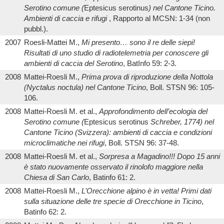
Serotino comune (
Eptesicus serotinus
) nel Cantone Ticino.
Ambienti di caccia e rifugi
, Rapporto al MCSN: 1-34 (non
pubbl.).
2007
Roesli-Mattei M.,
Mi presento… sono il re delle siepi!
Risultati di uno studio di radiotelemetria per conoscere gli
ambienti di caccia del Serotino
, BatInfo 59: 2-3.
2008
Mattei-Roesli M.,
Prima prova di riproduzione della Nottola
(Nyctalus noctula) nel Cantone Ticino
, Boll. STSN 96: 105-
106.
2008
Mattei-Roesli M. et al.,
Approfondimento dell’ecologia del
Serotino comune (
Eptesicus serotinus
Schreber, 1774) nel
Cantone Ticino (Svizzera): ambienti di caccia e condizioni
microclimatiche nei rifugi
, Boll. STSN 96: 37-48.
2008
Mattei-Roesli M. et al.,
Sorpresa a Magadino!!! Dopo 15 anni
è stato nuovamente osservato il rinolofo maggiore nella
Chiesa di San Carlo
, Batinfo 61: 2.
2008
Mattei-Roesli M.,
L’Orecchione alpino è in vetta! Primi dati
sulla situazione delle tre specie di Orecchione in Ticino
,
Batinfo 62: 2.