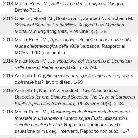
2013
Mattei–Roesli M.,
Sulle tracce del…coniglio di Pasqua
,
Batinfo 71: 2.
2014
Giavi S., Moretti M., Bontadina F., Zambelli N. & Schaub M.,
Seasonal Survival Probabilities Suggest Low Migration
Mortality in Migrating Bats
, Plos One 9(1): 1-8
2014
Mattei-Roesli M.,
Approfondimento delle conoscenze sulla
fauna chirotterologica della Valle Verzasca
, Rapporto al
MCSN: 1-13 (non pubbl.).
2014
Mattei-Roesli M.,
La situazione del Vespertilio di Bechstein
nelle Terre di Pedemonte
, Batinfo 73: 2-3.
2015
Andriollo T,
Cryptic species or major lineages among swiss
pipistrelle bat?
, lavoro di tesi, 1-69.
2015
Andriollo T., Naciri Y. & Ruedi M.,
Two Mitochondrial
Barcodes for one Biological Species: The Case of European
Kuhl's Pipistrelles (Chiroptera)
, PLoS OnE 10(8): 1-18.
2015
Mattei-Roesli M.,
Monitoraggio degli interventi di recupero
forestale in un lariceto a Larecc sopra Fusio utilizzando i
chirotteri quali indicatori
. Rapporto preliminare fase 0 -
situazione prima degli interventi, Rapporto non pubbl.: 1-7.