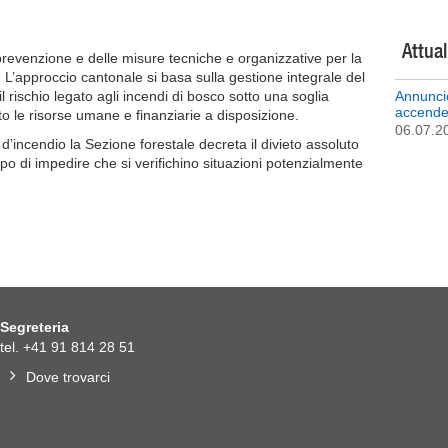
Attual
prevenzione e delle misure tecniche e organizzative per la
. L’approccio cantonale si basa sulla gestione integrale del
 rischio legato agli incendi di bosco sotto una soglia
Annuncio
accender
to le risorse umane e finanziarie a disposizione.
06.07.
d’incendio la Sezione forestale decreta il divieto assoluto
opo di impedire che si verifichino situazioni potenzialmente
Segreteria
tel. +41 91 814 28 51
Dove trovarci