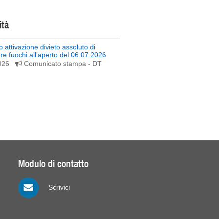
ità
 attivazione divieto assoluto di
e fuochi all’aperto del 06.07.2026
2026
Comunicato stampa
- DT
Modulo di contatto
Scrivici