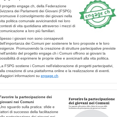
Il progetto engage.ch, della Federazione
Svizzera dei Parlamenti dei Giovani (FSPG)
promuove il coinvolgimento dei giovani nella
vita politica comunale avvicinandoli nei loro
contesti di vita quotidiana attraverso i mezzi di
comunicazione a loro più familiari.
Spesso i giovani non sono consapevoli
dell'importanza dei Comuni per sostenere le loro proposte e le loro
esigenze. Promuovendo la creazione di strutture partecipative previste
nell'ambito del progetto engage.ch i Comuni offrono ai giovani la
possibilità di esprimere le proprie idee e avvicinarli alla vita politica.
La FSPG sostiene i Comuni nell'elaborazione di progetti partecipativi,
alla creazione di una piattaforma online e la realizzazione di eventi.
Maggiori informazioni su
engage.ch
.
Favorire la partecipazione dei
giovani nei Comuni
Uno sguardo sulla pratica: sfide e
fattori di successo della facilitazione
alla partecipazione dei giovani nei