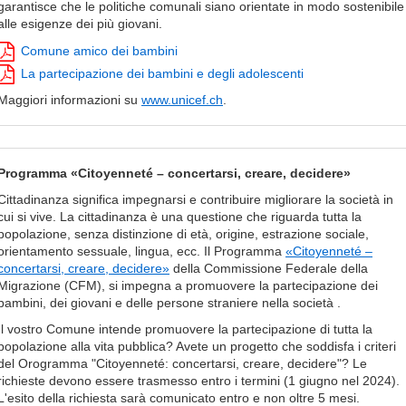
garantisce che le politiche comunali siano orientate in modo sostenibile
alle esigenze dei più giovani.
Comune amico dei bambini
La partecipazione dei bambini e degli adolescenti
Maggiori informazioni su
www.unicef.ch
.
Programma «Citoyenneté – concertarsi, creare, decidere»
Cittadinanza significa impegnarsi e contribuire migliorare la società in
cui si vive. La cittadinanza è una questione che riguarda tutta la
popolazione, senza distinzione di età, origine, estrazione sociale,
orientamento sessuale, lingua, ecc. Il Programma
«Citoyenneté –
concertarsi, creare, decidere»
della Commissione Federale della
Migrazione (CFM), si impegna a promuovere la partecipazione dei
bambini, dei giovani e delle persone straniere nella società .
Il vostro Comune intende promuovere la partecipazione di tutta la
popolazione alla vita pubblica? Avete un progetto che soddisfa i criteri
del Orogramma "Citoyenneté: concertarsi, creare, decidere"? Le
richieste devono essere trasmesso entro i termini (1 giugno nel 2024).
L'esito della richiesta sarà comunicato entro e non oltre 5 mesi.