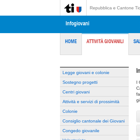
Repubblica e Cantone Ti
Infogiovani
HOME
ATTIVITÀ GIOVANILI
SA
I
Legge giovani e colonie
Sostegno progetti
I 
C
Centri giovani
f
g
Attività e servizi di prossimità
Colonie
Consiglio cantonale dei Giovani
Congedo giovanile