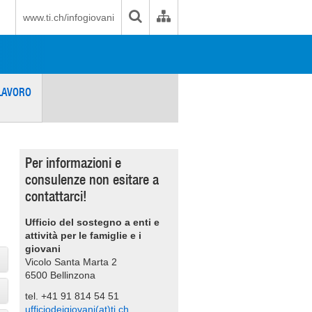
www.ti.ch/infogiovani
LAVORO
Per informazioni e
consulenze non esitare a
contattarci!
Ufficio del sostegno a enti e
attività per le famiglie e i
giovani
Vicolo Santa Marta 2
6500 Bellinzona
tel. +41 91 814 54 51
ufficiodeigiovani(at)ti.ch