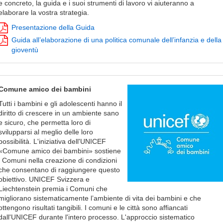
e concreto, la guida e i suoi strumenti di lavoro vi aiuteranno a
elaborare la vostra strategia.
Presentazione della Guida
Guida all’elaborazione di una politica comunale dell’infanzia e della
gioventù
Comune amico dei bambini
Tutti i bambini e gli adolescenti hanno il
diritto di crescere in un ambiente sano
e sicuro, che permetta loro di
svilupparsi al meglio delle loro
possibilità. L'iniziativa dell'UNICEF
«Comune amico dei bambini» sostiene
i Comuni nella creazione di condizioni
che consentano di raggiungere questo
obiettivo. UNICEF Svizzera e
Liechtenstein premia i Comuni che
migliorano sistematicamente l’ambiente di vita dei bambini e che
ottengono risultati tangibili. I comuni e le città sono affiancati
dall'UNICEF durante l'intero processo. L'approccio sistematico