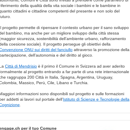
automuniti, Comuni e Città sono invitati a prendere come parametro di
riferimento della qualità della vita sociale i bambini e le bambine in
quanto cittadini e cittadine competenti del presente e non solo del
futuro.
Il progetto permette di ripensare il contesto urbano per il sano sviluppo
del bambino, ma anche per un migliore sviluppo della città stessa
(maggior sicurezza, sostenibilità dell’ambiente urbano, rafforzamento
della coesione sociale). Il progetto persegue gli obiettivi della
Convenzione ONU sui diritti del fanciullo
attraverso la promozione della
partecipazione, dell'autonomia e del diritto al gioco.
La
Città di Mendrisio
è il primo il Comune in Svizzera ad aver aderito
formalmente al progetto entrando a far parte di una rete internazionale
che raggruppa 200 Città in Italia, Spagna, Argentina, Uruguay,
Colombia, Massico, Perù, Cile, Libano e Turchia.
Maggiori informazioni sono disponibili sul progetto e sulle formazioni
per addetti ai lavori sul portale dell'
Istituto di Scienze e Tecnologie della
Cognizione
.
engage.ch per il tuo Comune