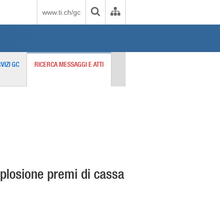
www.ti.ch/gc
VIZI GC
RICERCA MESSAGGI E ATTI
Esplosione premi di cassa