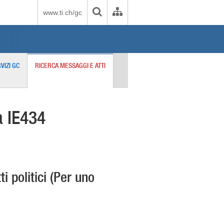
www.ti.ch/gc
VIZI GC
RICERCA MESSAGGI E ATTI
a IE434
ti politici (Per uno