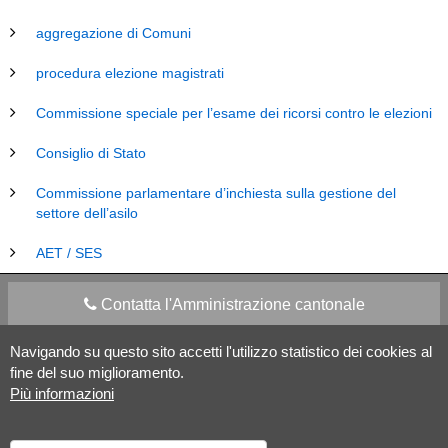
aggregazione di Comuni
procedura elezione magistrati
Commissione speciale per l’esame dei ricorsi contro le elezioni
Consiglio di Stato
Commissione parlamentare d’inchiesta sulla gestione del
settore dell’asilo
AET / SES
Contatta l'Amministrazione cantonale
Navigando su questo sito accetti l'utilizzo statistico dei cookies al
Apps Mobile
Social media
fine del suo miglioramento.
Più informazioni
Aiuto