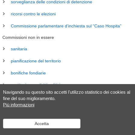
sorveglianza delle condizioni di detenzione
ricorsi contro le elezioni
Commissione parlamentare d’inchiesta sul “Caso Hospita”
Commissioni non in essere
sanitaria
pianificazione del territorio
bonifiche fondiarie
costituzione e diritti politici
Navigando su questo sito accetti l'utilizzo statistico dei cookies al
energia
fine del suo miglioramento.
Più informazioni
revisione Legge sul Gran Consiglio (LGC)
legislazione
Accetta
tributaria