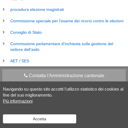
procedura elezione magistrati
Commissione speciale per l’esame dei ricorsi contro le elezioni
Consiglio di Stato
Commissione parlamentare d’inchiesta sulla gestione del
settore dell’asilo
AET / SES
Contatta l'Amministrazione cantonale
Navigando su questo sito accetti l'utilizzo statistico dei cookies al
Apps Mobile
Social media
fine del suo miglioramento.
Più informazioni
Aiuto
Accetta
Versione desktop
|
Informazioni legali