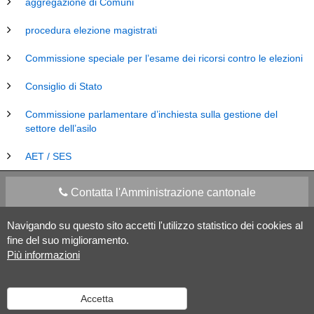
aggregazione di Comuni
procedura elezione magistrati
Commissione speciale per l’esame dei ricorsi contro le elezioni
Consiglio di Stato
Commissione parlamentare d’inchiesta sulla gestione del
settore dell’asilo
AET / SES
Contatta l'Amministrazione cantonale
Navigando su questo sito accetti l'utilizzo statistico dei cookies al
Apps Mobile
Social media
fine del suo miglioramento.
Più informazioni
Aiuto
Accetta
Versione desktop
|
Informazioni legali